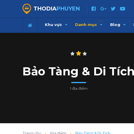
THODIA
PHUYEN
Hot
Khu vực
Danh mục
Blog
Bảo Tàng & Di Tíc
1 địa điểm
Trang chủ
Địa điểm
Bảo Tàng & Di Tích