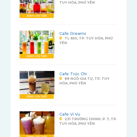
TUY HÒA, PHÚ YÊN
Xem chi tiết
Cafe Dreams
TL 650, TP. TUY HÒA, PHÚ
YÊN
Xem chi tiết
Cafe Trúc Chi
88 NGÔ GIA TỰ, TP. TUY
HÒA, PHÚ YÊN
Xem chi tiết
Cafe Vi Vu
231 TRƯỜNG CHINH, P. 7, TP.
TUY HÒA, PHÚ YÊN
Xem chi tiết