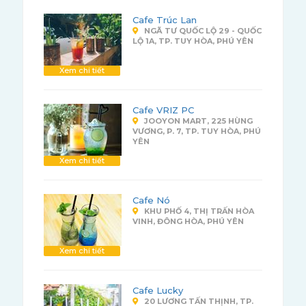
Cafe Trúc Lan
NGÃ TƯ QUỐC LỘ 29 - QUỐC
LỘ 1A, TP. TUY HÒA, PHÚ YÊN
Xem chi tiết
Cafe VRIZ PC
JOOYON MART, 225 HÙNG
VƯƠNG, P. 7, TP. TUY HÒA, PHÚ
YÊN
Xem chi tiết
Cafe Nó
KHU PHỐ 4, THỊ TRẤN HÒA
VINH, ĐÔNG HÒA, PHÚ YÊN
Xem chi tiết
Cafe Lucky
20 LƯƠNG TẤN THỊNH, TP.