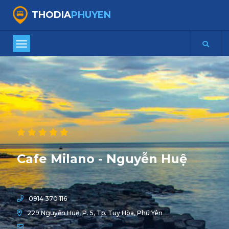
THODIA
PHUYEN
Cafe Milano - Nguyễn Huệ
0914 370 116
229 Nguyễn Huệ, P. 5, Tp. Tuy Hòa, Phú Yên