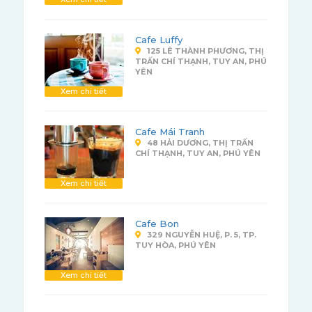
Cafe Luffy
125 LÊ THÀNH PHƯƠNG, THỊ
TRẤN CHÍ THẠNH, TUY AN, PHÚ
YÊN
Xem chi tiết
Cafe Mái Tranh
48 HẢI DƯƠNG, THỊ TRẤN
CHÍ THẠNH, TUY AN, PHÚ YÊN
Xem chi tiết
Cafe Bon
329 NGUYỄN HUỆ, P. 5, TP.
TUY HÒA, PHÚ YÊN
Xem chi tiết