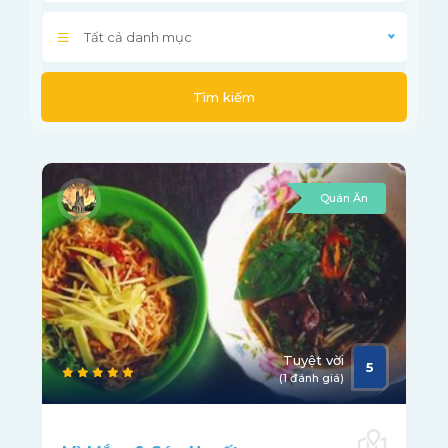
Tất cả danh mục
Tìm kiếm
Quán Ăn
Tuyệt vời
5
(1 đánh giá)