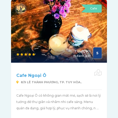
Cafe
Tuyệt vời
5
(1 đánh giá)
Cafe Ngoại Ô
8/9 LÊ THÀNH PHƯƠNG, TP. TUY HÒA..
Cafe Ngoại Ô có không gian mát mẻ, sạch sẽ là nơi lý
tưởng để thư giãn và nhâm nhi cafe sáng. Menu
quán đa dạng, giá hợp lý, phục vụ nhanh chóng, n ...