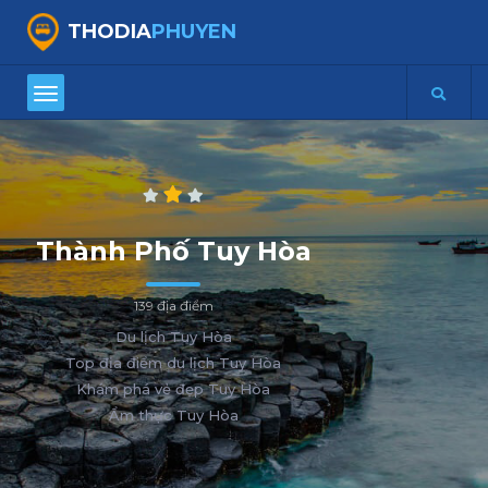
THODIA
PHUYEN
Thành Phố Tuy Hòa
139 địa điểm
Du lịch Tuy Hòa
Top địa điểm du lịch Tuy Hòa
Khám phá vẻ đẹp Tuy Hòa
Ẩm thực Tuy Hòa