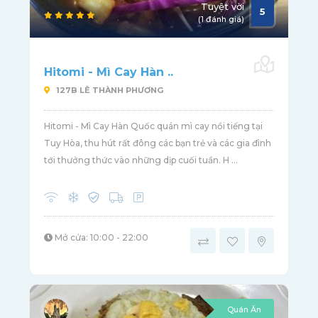
Tuyệt vời
5
(1 đánh giá)
Hitomi - Mì Cay Hàn ..
127B LÊ THÀNH PHƯƠNG
Hitomi - Mì Cay Hàn Quốc quán mì cay nổi tiếng tại
Tuy Hòa, thu hút rất đông các bạn trẻ và các gia đình
tới thưởng thức vào những dịp cuối tuần. H ...
Mở cửa: 10:00 - 22:00
Quán Ăn