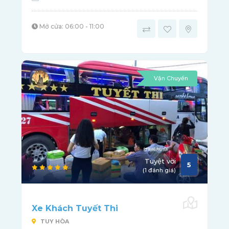
Mở cửa: 06:00 - 11:00
Vận Chuyển
Tuyệt vời
5
(1 đánh giá)
Xe Khách Tuyết Thi
TUY HÒA