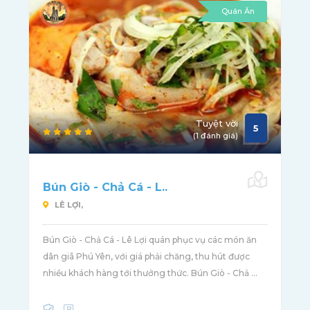
Quán Ăn
Tuyệt vời
5
(1 đánh giá)
Bún Giò - Chả Cá - L..
LÊ LỢI,
Bún Giò - Chả Cá - Lê Lợi quán phục vụ các món ăn
dân giã Phú Yên, với giá phải chăng, thu hút được
nhiều khách hàng tới thưởng thức. Bún Giò - Chả ...