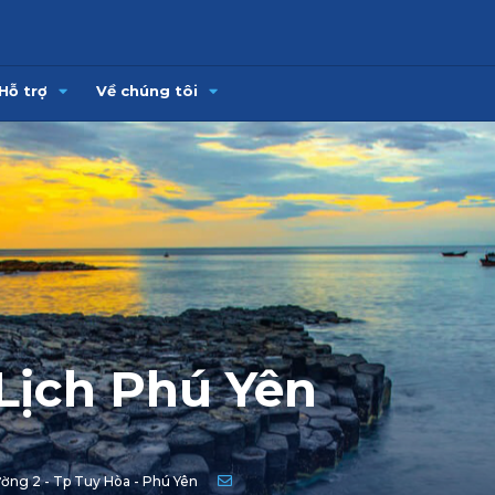
Hỗ trợ
Về chúng tôi
Lịch Phú Yên
̀ng 2 - Tp Tuy Hòa - Phú Yên