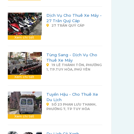
Dịch Vụ Cho Thuê Xe Máy -
27 Trần Quý Cáp
27 TRẦN QUÝ CÁP
Xem chi tiết
Tùng Sang - Dịch Vụ Cho
Thuê Xe Máy
19 LÊ THÁNH TÔN, PHƯỜNG
1, TP.TUY HÒA, PHÚ YÊN
Xem chi tiết
Tuyền Hậu - Cho Thuê Xe
Du Lịch
SỐ 23 PHAN LƯU THANH,
PHƯỜNG 7, TP TUY HÒA
Xem chi tiết
Du Lịch Cỏ Xanh