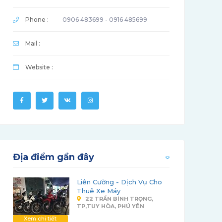
Phone :
0906 483699 - 0916 485699
Mail :
Website :
Địa điểm gần đây
Liên Cường - Dịch Vụ Cho
Thuê Xe Máy
22 TRẦN BÌNH TRỌNG,
TP,TUY HÒA, PHÚ YÊN
Xem chi tiết