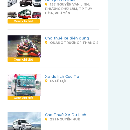
137 NGUYỄN VĂN LINH,
PHƯỜNG PHÚ LÂM, TP TUY
HÒA, PHÚ YÊN
Xem chi tiết
Cho thuê xe điện đụng
QUẢNG TRƯỜNG 1 THÁNG 4
Xem chi tiết
Xe du lịch Cúc Tư
65 LÊ LỢI
Xem chi tiết
Cho Thuê Xe Du Lịch
291 NGUYỄN HUỆ