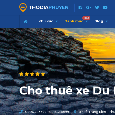
THODIA
PHUYEN
Hot
Khu vực
Danh mục
Blog
Cho thuê xe Du 
0906 483699 - 0916 485699
87 Lê Trung Kiên - Phươ