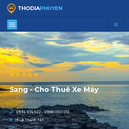
THODIA
PHUYEN
Sang - Cho Thuê Xe Máy
0934 074 522 - 01666 000 012
19 Lê Thánh Tôn