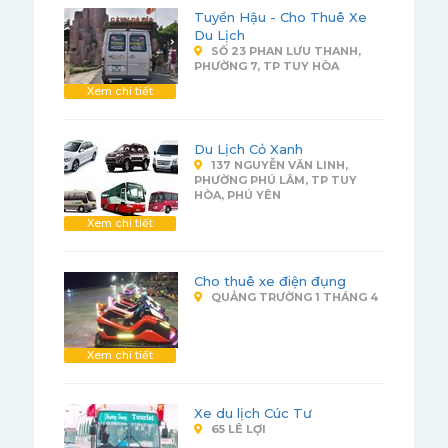
Tuyền Hậu - Cho Thuê Xe
Du Lịch
SỐ 23 PHAN LƯU THANH,
PHƯỜNG 7, TP TUY HÒA
Xem chi tiết
Du Lịch Cỏ Xanh
137 NGUYỄN VĂN LINH,
PHƯỜNG PHÚ LÂM, TP TUY
HÒA, PHÚ YÊN
Xem chi tiết
Cho thuê xe điện đụng
QUẢNG TRƯỜNG 1 THÁNG 4
Xem chi tiết
Xe du lịch Cúc Tư
65 LÊ LỢI