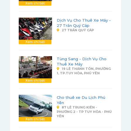
Xem chi tiết
Dịch Vụ Cho Thuê Xe Máy -
27 Trần Quý Cáp
27 TRẦN QUÝ CÁP
Xem chi tiết
Tùng Sang - Dịch Vụ Cho
Thuê Xe Máy
19 LÊ THÁNH TÔN, PHƯỜNG
1, TP.TUY HÒA, PHÚ YÊN
Xem chi tiết
Cho thuê xe Du Lịch Phú
Yên
87 LÊ TRUNG KIÊN -
PHƯỜNG 2 - TP TUY HÒA - PHÚ
YÊN
Xem chi tiết