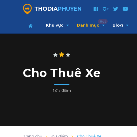
THODIA
PHUYEN
Hot
Khu vực
Danh mục
Blog
Cho Thuê Xe
1 địa điểm
Trang chủ
Địa điểm
Cho Thuê Xe