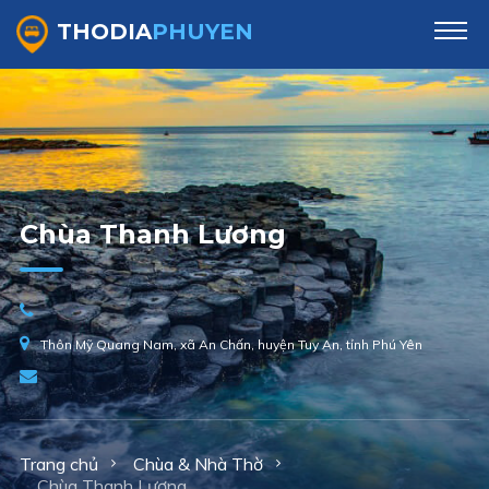
THODIA
PHUYEN
Chùa Thanh Lương
Thôn Mỹ Quang Nam, xã An Chấn, huyện Tuy An, tỉnh Phú Yên
Trang chủ
Chùa & Nhà Thờ
Chùa Thanh Lương