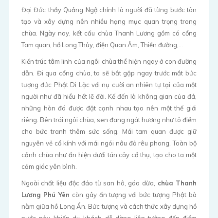
Đại Đức thầy Quảng Ngộ chính là người đã từng bước tôn
tạo và xây dựng nên nhiều hạng mục quan trọng trong
chùa. Ngày nay, kết cấu chùa Thanh Lương gồm có cổng
Tam quan, hồ Long Thủy, điện Quan Âm, Thiền đường,…
Kiến trúc tâm linh của ngôi chùa thể hiện ngay ở con đường
dẫn. Đi qua cổng chùa, ta sẽ bắt gặp ngay trước mắt bức
tượng đức Phật Di Lặc với nụ cười an nhiên tự tại của một
người như đã hiểu hết lẽ đời. Kế đến là không gian của đá,
những hòn đá được đặt cạnh nhau tạo nên một thế giới
riêng. Bên trái ngôi chùa, sen đang ngát hương như tô điểm
cho bức tranh thêm sức sống. Mái tam quan được giữ
nguyên vẻ cổ kính với mái ngói nâu đỏ rêu phong. Toàn bộ
cảnh chùa như ẩn hiện dưới tán cây cổ thụ, tạo cho ta một
cảm giác yên bình.
Ngoài chất liệu độc đáo từ san hô, gáo dừa,
chùa Thanh
Lương Phú Yên
còn gây ấn tượng với bức tượng Phật bà
nằm giữa hồ Long Ẩn. Bức tượng và cách thức xây dựng hồ