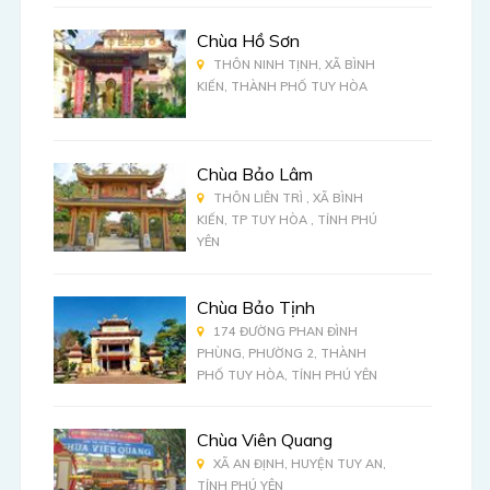
Chùa Hồ Sơn
THÔN NINH TỊNH, XÃ BÌNH
KIẾN, THÀNH PHỐ TUY HÒA
Chùa Bảo Lâm
THÔN LIÊN TRÌ , XÃ BÌNH
KIẾN, TP TUY HÒA , TỈNH PHÚ
YÊN
Chùa Bảo Tịnh
174 ĐƯỜNG PHAN ĐÌNH
PHÙNG, PHƯỜNG 2, THÀNH
PHỐ TUY HÒA, TỈNH PHÚ YÊN
Chùa Viên Quang
XÃ AN ĐỊNH, HUYỆN TUY AN,
TỈNH PHÚ YÊN