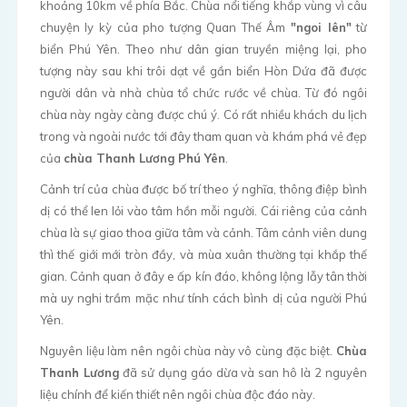
khoảng 10km về phía Bắc. Chùa nổi tiếng khắp vùng vì câu
chuyện ly kỳ của pho tượng Quan Thế Âm
"ngoi lên"
từ
biển Phú Yên. Theo như dân gian truyền miệng lại, pho
tượng này sau khi trôi dạt về gần biển Hòn Dứa đã được
người dân và nhà chùa tổ chức rước về chùa. Từ đó ngôi
chùa này ngày càng được chú ý. Có rất nhiều khách du lịch
trong và ngoài nước tới đây tham quan và khám phá vẻ đẹp
của
chùa Thanh Lương Phú Yên
.
Cảnh trí của chùa được bố trí theo ý nghĩa, thông điệp bình
dị có thể len lỏi vào tâm hồn mỗi người. Cái riêng của cảnh
chùa là sự giao thoa giữa tâm và cảnh. Tâm cảnh viên dung
thì thế giới mới tròn đầy, và mùa xuân thường tại khắp thế
gian. Cảnh quan ở đây e ấp kín đáo, không lộng lẫy tân thời
mà uy nghi trầm mặc như tính cách bình dị của người Phú
Yên.
Nguyên liệu làm nên ngôi chùa này vô cùng đặc biệt.
Chùa
Thanh Lương
đã sử dụng gáo dừa và san hô là 2 nguyên
liệu chính để kiến thiết nên ngôi chùa độc đáo này.