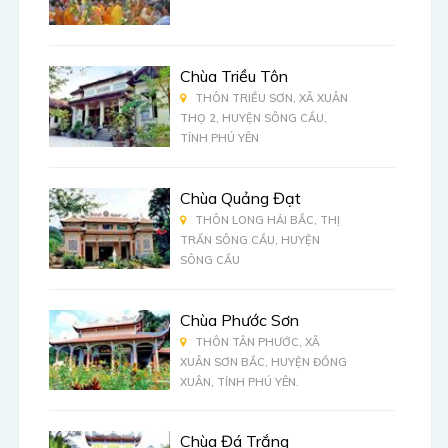
Chùa Triều Tôn
THÔN TRIỀU SƠN, XÃ XUÂN
THỌ 2, HUYỆN SÔNG CẦU,
TỈNH PHÚ YÊN
Chùa Quảng Đạt
THÔN LONG HẢI BẮC, THỊ
TRẤN SÔNG CẦU, HUYỆN
SÔNG CẦU
Chùa Phước Sơn
THÔN TÂN PHƯỚC, XÃ
XUÂN SƠN BẮC, HUYỆN ĐỒNG
XUÂN, TỈNH PHÚ YÊN.
Chùa Đá Trắng