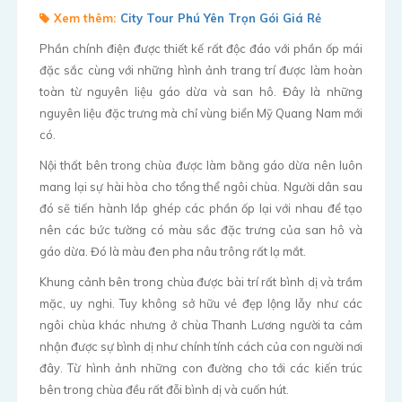
Xem thêm:
City Tour Phú Yên Trọn Gói Giá Rẻ
Phần chính điện được thiết kế rất độc đáo với phần ốp mái
đặc sắc cùng với những hình ảnh trang trí được làm hoàn
toàn từ nguyên liệu gáo dừa và san hô. Đây là những
nguyên liệu đặc trưng mà chỉ vùng biển Mỹ Quang Nam mới
có.
Nội thất bên trong chùa được làm bằng gáo dừa nên luôn
mang lại sự hài hòa cho tổng thể ngôi chùa. Người dân sau
đó sẽ tiến hành lắp ghép các phần ốp lại với nhau để tạo
nên các bức tường có màu sắc đặc trưng của san hô và
gáo dừa. Đó là màu đen pha nâu trông rất lạ mắt.
Khung cảnh bên trong chùa được bài trí rất bình dị và trầm
mặc, uy nghi. Tuy không sở hữu vẻ đẹp lộng lẫy như các
ngôi chùa khác nhưng ở chùa Thanh Lương người ta cảm
nhận được sự bình dị như chính tính cách của con người nơi
đây. Từ hình ảnh những con đường cho tới các kiến trúc
bên trong chùa đều rất đỗi bình dị và cuốn hút.