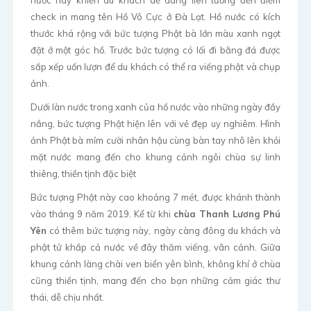
nước này khiến du khách dễ dàng liên tưởng đến điểm
check in mang tên Hồ Vô Cực ở Đà Lạt. Hồ nước có kích
thước khá rộng với bức tượng Phật bà lớn màu xanh ngọt
đặt ở một góc hồ. Trước bức tượng có lối đi bằng đá được
sắp xếp uốn lượn để du khách có thể ra viếng phật và chụp
ảnh.
Dưới làn nước trong xanh của hồ nước vào những ngày đầy
nắng, bức tượng Phật hiện lên với vẻ đẹp uy nghiêm. Hình
ảnh Phật bà mỉm cười nhân hậu cùng bàn tay nhô lên khỏi
mặt nước mang đến cho khung cảnh ngôi chùa sự linh
thiêng, thiền tịnh đặc biệt
Bức tượng Phật này cao khoảng 7 mét, được khánh thành
vào tháng 9 năm 2019. Kể từ khi
chùa Thanh Lương Phú
Yên
có thêm bức tượng này, ngày càng đông du khách và
phật tử khắp cả nước về đây thăm viếng, vãn cảnh. Giữa
khung cảnh làng chài ven biển yên bình, không khí ở chùa
cũng thiền tịnh, mang đến cho bạn những cảm giác thư
thái, dễ chịu nhất.