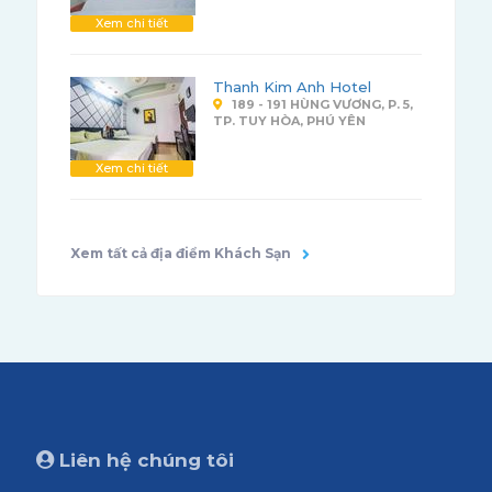
Xem chi tiết
Thanh Kim Anh Hotel
189 - 191 HÙNG VƯƠNG, P. 5,
TP. TUY HÒA, PHÚ YÊN
Xem chi tiết
Xem tất cả địa điểm Khách Sạn
Liên hệ chúng tôi