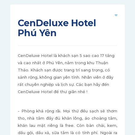
CenDeluxe Hotel
Phú Yên
CenDeluxe Hotel là khách sạn 5 sao cao 17 tầng
và cao nhất ở Phú Yên, nằm trong khu Thuận
Thảo. Khách sạn được trang trí sang trọng, có
sảnh rộng, không gian yên tĩnh. Nhân viên ở đây
rất chuyên nghiệp và lịch sự. Các bạn hãy đến
CenDeluxe Hotel để thư giãn nhé !
- Phòng khá rộng rãi. Mọi thứ đều sạch sẽ thơm
tho, nhà tắm đầy đủ khăn lông, áo choàng tắm,
khăn lau mặt riêng là free. Còn bàn chải, kem,
dầu gội, dầu xả, sữa tắm là có tính phí. Ngoài ra