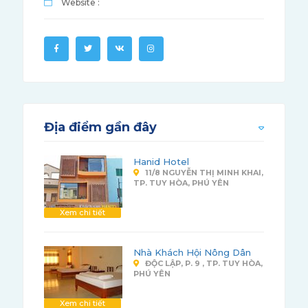
Website :
Địa điểm gần đây
Hanid Hotel
11/8 NGUYỄN THỊ MINH KHAI,
TP. TUY HÒA, PHÚ YÊN
Xem chi tiết
Nhà Khách Hội Nông Dân
ĐỘC LẬP, P. 9 , TP. TUY HÒA,
PHÚ YÊN
Xem chi tiết