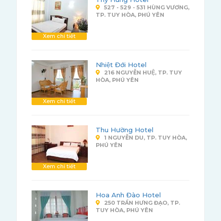
527 - 529 - 531 HÙNG VƯƠNG,
TP. TUY HÒA, PHÚ YÊN
Xem chi tiết
Nhiệt Đới Hotel
216 NGUYỄN HUỆ, TP. TUY
HÒA, PHÚ YÊN
Xem chi tiết
Thu Hường Hotel
1 NGUYỄN DU, TP. TUY HÒA,
PHÚ YÊN
Xem chi tiết
Hoa Anh Đào Hotel
250 TRẦN HƯNG ĐẠO, TP.
TUY HÒA, PHÚ YÊN