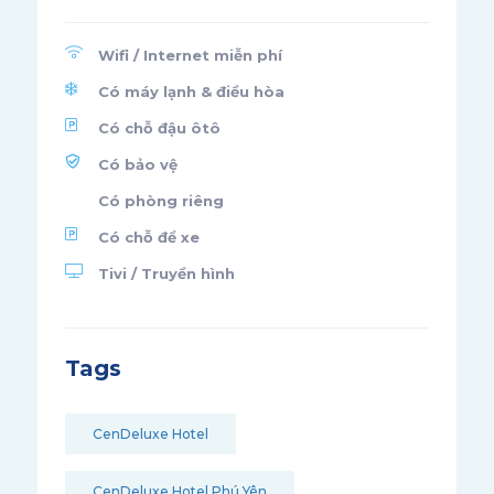
Wifi / Internet miễn phí
Có máy lạnh & điều hòa
Có chỗ đậu ôtô
Có bảo vệ
Có phòng riêng
Có chỗ để xe
Tivi / Truyền hình
Tags
CenDeluxe Hotel
CenDeluxe Hotel Phú Yên