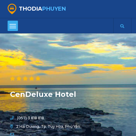
THODIA
PHUYEN
CenDeluxe Hotel
(057) 3 818 818
2 Hải Dương, Tp. Tuy Hòa, Phú Yên