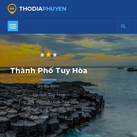
THODIA
PHUYEN
Thành Phố Tuy Hòa
24 địa điểm
Du lịch Tuy Hòa
Top địa điểm du lịch Tuy Hòa
Khám phá vẻ đẹp Tuy Hòa
Ẩm thực Tuy Hòa