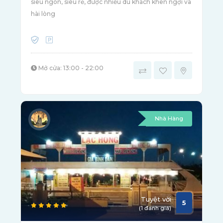
siêu ngon, siêu rẻ, được nhiều du khách khen ngợi và
hài lòng
Mở cửa: 13:00 - 22:00
Nhà Hàng
Tuyệt vời
5
(1 đánh giá)