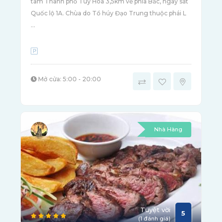
tâm Thành phố Tuy Hòa 3,5km về phía Bắc, ngay sát
Quốc lộ 1A. Chùa do Tổ húy Đạo Trung thuộc phái L
...
Mở cửa: 5:00 - 20:00
Nhà Hàng
Tuyệt vời
5
(1 đánh giá)