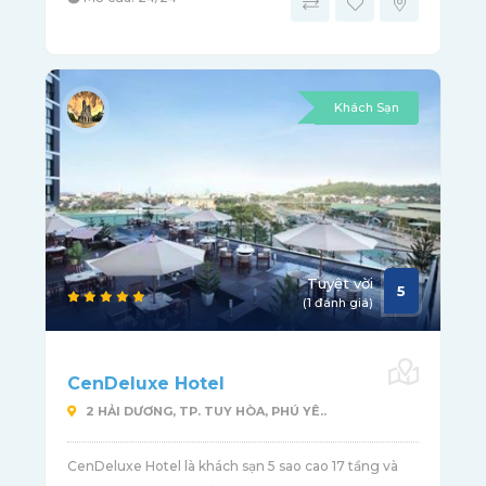
Khách Sạn
Tuyệt vời
5
(1 đánh giá)
CenDeluxe Hotel
2 HẢI DƯƠNG, TP. TUY HÒA, PHÚ YÊ..
CenDeluxe Hotel là khách sạn 5 sao cao 17 tầng và