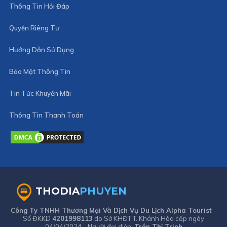
Thông Tin Hỏi Đáp
Quyền Riêng Tư
Hướng Dẫn Sử Dụng
Bảo Mật Thông Tin
Tin Tức Khuyến Mãi
Thông Tin Thanh Toán
THODIA
PHUYEN
Công Ty TNHH Thương Mại Và Dịch Vụ Du Lịch Alpha Tourist
-
Số ĐKKD
4201998113
do Sở KHĐT T. Khánh Hòa cấp ngày
04/04/2024 - Người đại diện:
Trần Thị Trinh