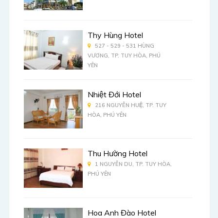
Thy Hùng Hotel
527 - 529 - 531 HÙNG
VƯƠNG, TP. TUY HÒA, PHÚ
YÊN
Nhiệt Đới Hotel
216 NGUYỄN HUỆ, TP. TUY
HÒA, PHÚ YÊN
Thu Hường Hotel
1 NGUYỄN DU, TP. TUY HÒA,
PHÚ YÊN
Hoa Anh Đào Hotel