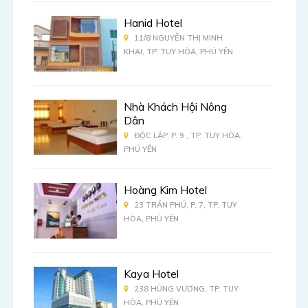
Hanid Hotel
11/8 NGUYỄN THỊ MINH
KHAI, TP. TUY HÒA, PHÚ YÊN
Nhà Khách Hội Nông
Dân
ĐỘC LẬP, P. 9 , TP. TUY HÒA,
PHÚ YÊN
Hoàng Kim Hotel
23 TRẦN PHÚ, P. 7, TP. TUY
HÒA, PHÚ YÊN
Kaya Hotel
238 HÙNG VƯƠNG, TP. TUY
HÒA, PHÚ YÊN