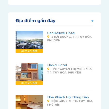
Địa điểm gần đây
CenDeluxe Hotel
2 HẢI DƯƠNG, TP. TUY HÒA,
PHÚ YÊN
Xem chi tiết
Hanid Hotel
11/8 NGUYỄN THỊ MINH KHAI,
TP. TUY HÒA, PHÚ YÊN
Xem chi tiết
Nhà Khách Hội Nông Dân
ĐỘC LẬP, P. 9 , TP. TUY HÒA,
PHÚ YÊN