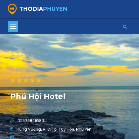
THODIA
PHUYEN
Phú Hội Hotel
02573846583
Hùng Vương, P. 7, Tp. Tuy Hòa, Phú Yên