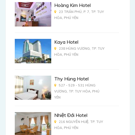
Hoàng Kim Hotel
23 TRẦN PHÚ, P. 7, TP. TUY
HÒA, PHÚ YÊN
Kaya Hotel
238 HÙNG VƯƠNG, TP. TUY
HÒA, PHÚ YÊN
Thy Hùng Hotel
527 - 529 - 531 HÙNG
VƯƠNG, TP. TUY HÒA, PHÚ
YÊN
Nhiệt Đới Hotel
216 NGUYỄN HUỆ, TP. TUY
HÒA, PHÚ YÊN