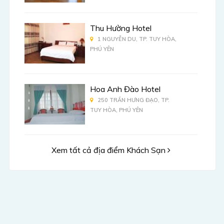
Thu Hường Hotel
1 NGUYỄN DU, TP. TUY HÒA,
PHÚ YÊN
Hoa Anh Đào Hotel
250 TRẦN HƯNG ĐẠO, TP.
TUY HÒA, PHÚ YÊN
Xem tất cả địa điểm Khách Sạn