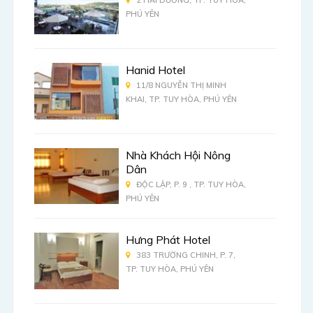
2 HẢI DƯƠNG, TP. TUY HÒA,
PHÚ YÊN
Hanid Hotel
11/8 NGUYỄN THỊ MINH
KHAI, TP. TUY HÒA, PHÚ YÊN
Nhà Khách Hội Nông
Dân
ĐỘC LẬP, P. 9 , TP. TUY HÒA,
PHÚ YÊN
Hưng Phát Hotel
383 TRƯỜNG CHINH, P. 7,
TP. TUY HÒA, PHÚ YÊN