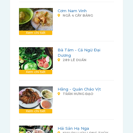
Cơm Nam Vinh
NGÃ 4 CÂY BẢNG
Xem chi tiết
Bà Tám - Cá Ngừ Đại
Dương
289 LÊ DUẨN
Xem chi tiết
Hằng - Quán Cháo Vịt
TRẦN HƯNG ĐẠO
Xem chi tiết
Hải Sản Hạ Nga
KHU DU LỊCH LONG THỦY