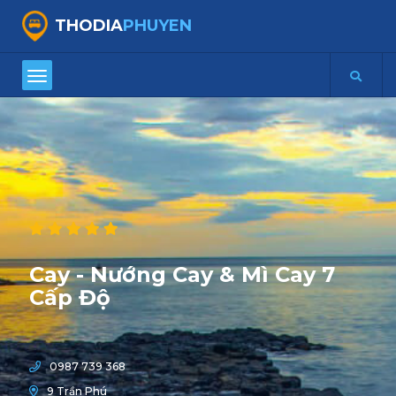
THODIA
PHUYEN
Cay - Nướng Cay & Mì Cay 7
Cấp Độ
0987 739 368
9 Trần Phú