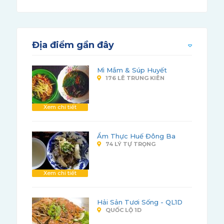
Địa điểm gần đây
Mì Mắm & Súp Huyết
176 LÊ TRUNG KIÊN
Xem chi tiết
Ẩm Thực Huế Đông Ba
74 LÝ TỰ TRỌNG
Xem chi tiết
Hải Sản Tươi Sống - QL1D
QUỐC LỘ 1D