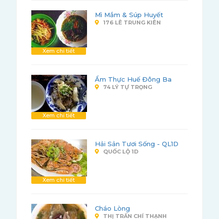
Mì Mắm & Súp Huyết
176 LÊ TRUNG KIÊN
Xem chi tiết
Ẩm Thực Huế Đông Ba
74 LÝ TỰ TRỌNG
Xem chi tiết
Hải Sản Tươi Sống - QL1D
QUỐC LỘ 1D
Xem chi tiết
Cháo Lòng
THỊ TRẤN CHÍ THẠNH