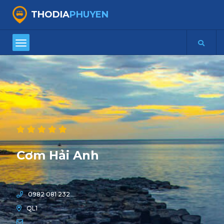
THODIA
PHUYEN
Cơm Hải Anh
0982 081 232
QL1