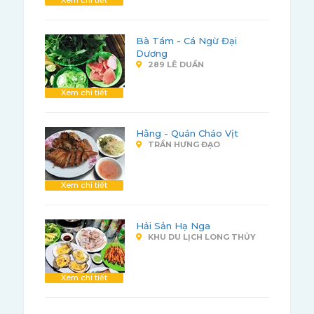
Bà Tám - Cá Ngừ Đại
Dương
289 LÊ DUẨN
Xem chi tiết
Hằng - Quán Cháo Vịt
TRẦN HƯNG ĐẠO
Xem chi tiết
Hải Sản Hạ Nga
KHU DU LỊCH LONG THỦY
Xem chi tiết