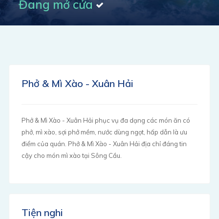
Đang mở cửa
Phở & Mì Xào - Xuân Hải
Phở & Mì Xào - Xuân Hải phục vụ đa dạng các món ăn có
phở, mì xào, sợi phở mềm, nước dùng ngọt, hấp dẫn là ưu
điểm của quán. Phở & Mì Xào - Xuân Hải địa chỉ đáng tin
cậy cho món mì xào tại Sông Cầu.
Tiện nghi