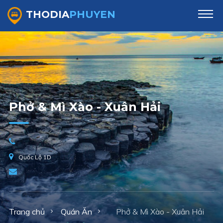
THODIA
PHUYEN
Phở & Mì Xào - Xuân Hải
Quốc Lộ 1D
Trang chủ
Quán Ăn
Phở & Mì Xào - Xuân Hải