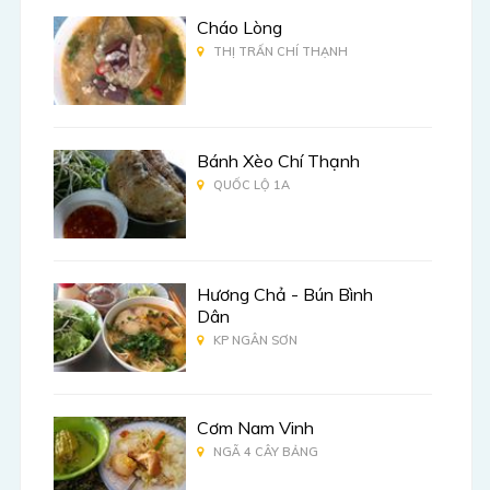
Cháo Lòng
THỊ TRẤN CHÍ THẠNH
Bánh Xèo Chí Thạnh
QUỐC LỘ 1A
Hương Chả - Bún Bình
Dân
KP NGÂN SƠN
Cơm Nam Vinh
NGÃ 4 CÂY BẢNG