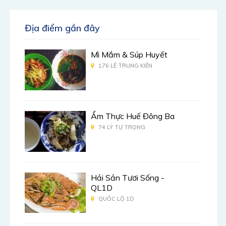
Địa điểm gần đây
Mì Mắm & Súp Huyết
176 LÊ TRUNG KIÊN
Ẩm Thực Huế Đông Ba
74 LÝ TỰ TRỌNG
Hải Sản Tươi Sống -
QL1D
QUỐC LỘ 1D