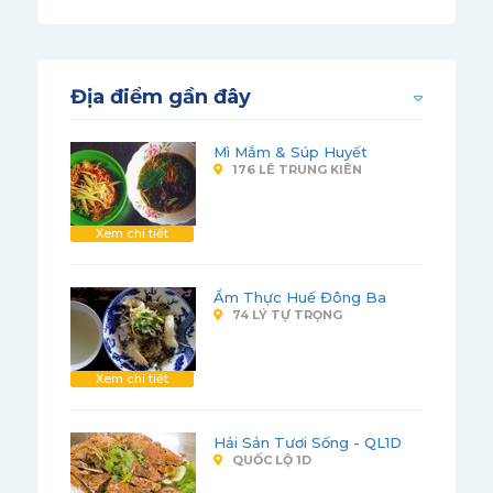
Địa điểm gần đây
Mì Mắm & Súp Huyết
176 LÊ TRUNG KIÊN
Xem chi tiết
Ẩm Thực Huế Đông Ba
74 LÝ TỰ TRỌNG
Xem chi tiết
Hải Sản Tươi Sống - QL1D
QUỐC LỘ 1D