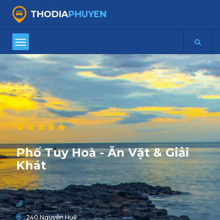
THODIA
PHUYEN
Phố Tuy Hoà - Ăn Vặt & Giải
Khát
240 Nguyễn Huệ