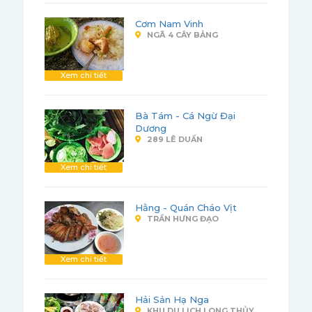
Cơm Nam Vinh
NGÃ 4 CÂY BẢNG
Xem chi tiết
Bà Tám - Cá Ngừ Đại
Dương
289 LÊ DUẨN
Xem chi tiết
Hằng - Quán Cháo Vịt
TRẦN HƯNG ĐẠO
Xem chi tiết
Hải Sản Hạ Nga
KHU DU LỊCH LONG THỦY