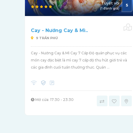
Tuyệt vời
5
(1 đánh giá)
Cay - Nướng Cay & Mì..
9 TRẦN PHÚ
Cay - Nướng Cay & Mì Cay 7 Cấp Độ quán phục vụ các
món cay đặc biệt là mì cay 7 cấp độ thu hút giới trẻ và
các gia đình cuối tuần thưởng thưc. Quán ...
Mở cửa: 17:30 - 23:30