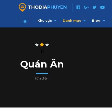
THODIA
PHUYEN
Hot
Khu vực
Danh mục
Blog
Quán Ăn
1 địa điểm