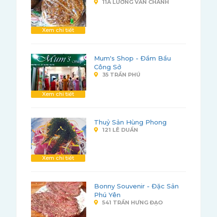
11A LƯƠNG VĂN CHÁNH
Xem chi tiết
Mum's Shop - Đầm Bầu
Công Sở
35 TRẦN PHÚ
Xem chi tiết
Thuỷ Sản Hùng Phong
121 LÊ DUẨN
Xem chi tiết
Bonny Souvenir - Đặc Sản
Phú Yên
541 TRẦN HƯNG ĐẠO