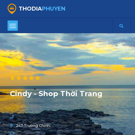
THODIA
PHUYEN
Cindy - Shop Thời Trang
247 Trường Chinh