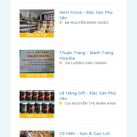
NAH Store - Đặc Sản Phú
Yên
68 NGUYỄN ĐÌNH CHIỂU
Xem chi tiết
Thuận Trang - Bánh Tráng
Hòa Đa
11A LƯƠNG VĂN CHÁNH
Xem chi tiết
Lê Hằng Gift - Đặc Sản Phú
Yên
120 NGUYỄN THỊ MINH KHAI
Xem chi tiết
Cô Hiền - Kẹo & Gạo Lứt