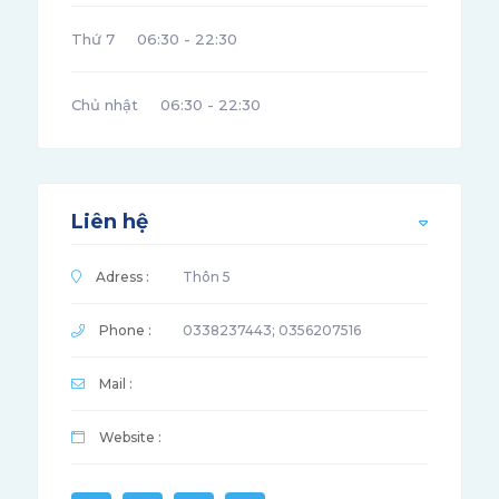
Thứ 7
06:30 - 22:30
Chủ nhật
06:30 - 22:30
Liên hệ
Adress :
Thôn 5
Phone :
0338237443; 0356207516
Mail :
Website :