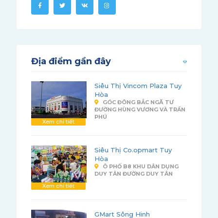
Địa điểm gần đây
Siêu Thị Vincom Plaza Tuy
Hòa
GÓC ĐÔNG BẮC NGÃ TƯ
ĐƯỜNG HÙNG VƯƠNG VÀ TRẦN
PHÚ
Xem chi tiết
Siêu Thị Co.opmart Tuy
Hòa
Ô PHỐ B8 KHU DÂN DỤNG
DUY TÂN ĐƯỜNG DUY TÂN
Xem chi tiết
GMart Sông Hinh