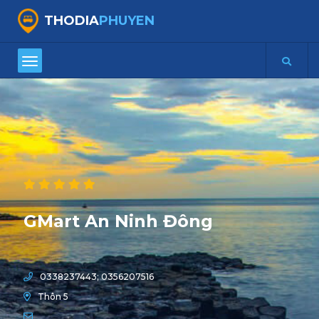
THODIA
PHUYEN
GMart An Ninh Đông
0338237443; 0356207516
Thôn 5