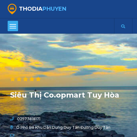
THODIA
PHUYEN
Siêu Thị Co.opmart Tuy Hòa
02573818171
Ô Phố B8 Khu Dân Dụng Duy Tân Đường Duy Tân