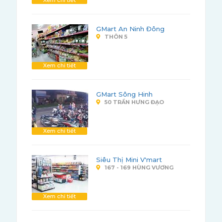
Xem chi tiết
GMart An Ninh Đông
THÔN 5
Xem chi tiết
GMart Sông Hinh
50 TRẦN HƯNG ĐẠO
Xem chi tiết
Siêu Thị Mini V'mart
167 - 169 HÙNG VƯƠNG
Xem chi tiết