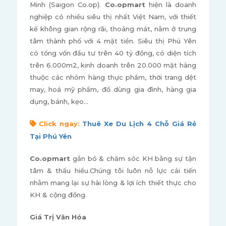
Minh (Saigon Co.op).
Co.opmart
hiện là doanh
nghiệp có nhiều siêu thị nhất Việt Nam, với thiết
kế không gian rộng rãi, thoáng mát, nằm ở trung
tâm thành phố với 4 mặt tiền. Siêu thị Phú Yên
có tổng vốn đầu tư trên 40 tỷ đồng, có diện tích
trên 6.000m2, kinh doanh trên 20.000 mặt hàng
thuộc các nhóm hàng thực phẩm, thời trang dệt
may, hoá mỹ phẩm, đồ dùng gia đình, hàng gia
dụng, bánh, kẹo…
Click ngay:
Thuê Xe Du Lịch 4 Chỗ Giá Rẻ
Tại Phú Yên
Co.opmart
gắn bó & chăm sóc KH bằng sự tận
tâm & thấu hiểu.Chúng tôi luôn nỗ lực cải tiến
nhằm mang lại sự hài lòng & lợi ích thiết thực cho
KH & cộng đồng.
Giá Trị Văn Hóa