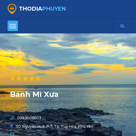
THODIA
PHUYEN
Bánh Mì Xưa
0383506503
50 Nguyễn Huệ, P.7, Tp. Tuy Hòa, Phú Yên