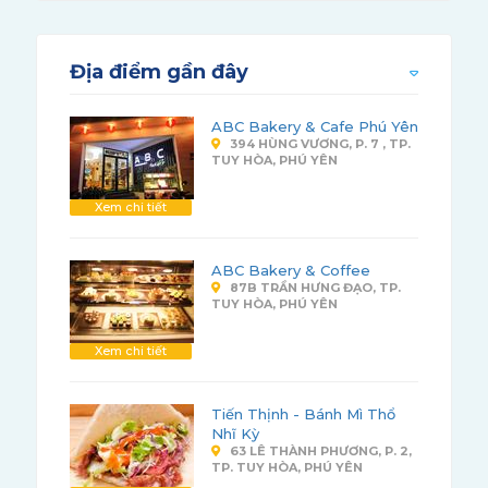
Địa điểm gần đây
ABC Bakery & Cafe Phú Yên
394 HÙNG VƯƠNG, P. 7 , TP.
TUY HÒA, PHÚ YÊN
Xem chi tiết
ABC Bakery & Coffee
87B TRẦN HƯNG ĐẠO, TP.
TUY HÒA, PHÚ YÊN
Xem chi tiết
Tiến Thịnh - Bánh Mì Thổ
Nhĩ Kỳ
63 LÊ THÀNH PHƯƠNG, P. 2,
TP. TUY HÒA, PHÚ YÊN