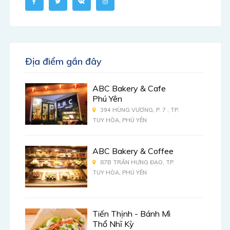
Địa điểm gần đây
ABC Bakery & Cafe
Phú Yên
394 HÙNG VƯƠNG, P. 7 , TP.
TUY HÒA, PHÚ YÊN
ABC Bakery & Coffee
87B TRẦN HƯNG ĐẠO, TP.
TUY HÒA, PHÚ YÊN
Tiến Thịnh - Bánh Mì
Thổ Nhĩ Kỳ