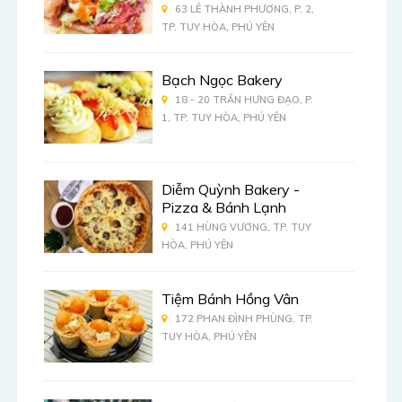
63 LÊ THÀNH PHƯƠNG, P. 2,
TP. TUY HÒA, PHÚ YÊN
Bạch Ngọc Bakery
18 - 20 TRẦN HƯNG ĐẠO, P.
1, TP. TUY HÒA, PHÚ YÊN
Diễm Quỳnh Bakery -
Pizza & Bánh Lạnh
141 HÙNG VƯƠNG, TP. TUY
HÒA, PHÚ YÊN
Tiệm Bánh Hồng Vân
172 PHAN ĐÌNH PHÙNG, TP.
TUY HÒA, PHÚ YÊN