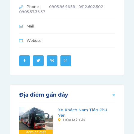
Phone :
0905.96.96.58 - 0912.602.502 -
0905.57.36.37
Mail :
Website :
Địa điểm gần đây
Xe Khách Nam Tiên Phú
Yên
HÒA MỸ TÂY
Xem chi tiết