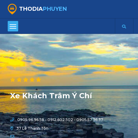
THODIA
PHUYEN
Xe Khách Trâm Ý Chí
0905.96.96.58 - 0912.602.502 - 0905.57.36.37
37 Lê Thánh Tôn