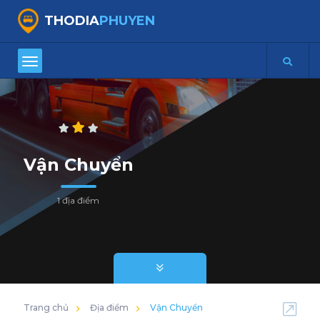
THODIA
PHUYEN
Vận Chuyển
1 địa điểm
Trang chủ
Địa điểm
Vận Chuyển