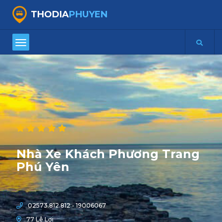
THODIA
PHUYEN
Nhà Xe Khách Phương Trang
Phú Yên
02573.812.812 - 19006067
77 Lê Lợi