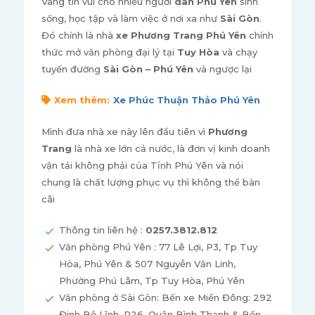
Vâng tin vui cho nhiều người
dân Phú Yên
sinh
sống, học tập và làm việc ở nơi xa như
Sài Gòn
.
Đó chính là nhà
xe Phương Trang Phú Yên
chính
thức mở văn phòng đại lý tại
Tuy Hòa
và chạy
tuyến đường
Sài Gòn – Phú Yên
và ngược lại
Xem thêm:
Xe Phúc Thuận Thảo Phú Yên
Mình đưa nhà xe này lên đầu tiên vì
Phương
Trang
là nhà xe lớn cả nước, là đơn vị kinh doanh
vận tải không phải của Tỉnh Phú Yên và nói
chung là chất lượng phục vụ thì không thể bàn
cãi
Thông tin liên hệ :
0257.3812.812
Văn phòng Phú Yên : 77 Lê Lợi, P3, Tp Tuy
Hòa, Phú Yên & 507 Nguyễn Văn Linh,
Phường Phú Lâm, Tp Tuy Hòa, Phú Yên
Văn phòng ở Sài Gòn: Bến xe Miền Đông: 292
Đinh Bộ Lĩnh, P26, Quận Bình Thạnh & Bến