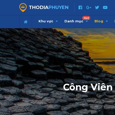
THODIA
PHUYEN
Hot
Khu vực
Danh mục
Blog
Công Viên 