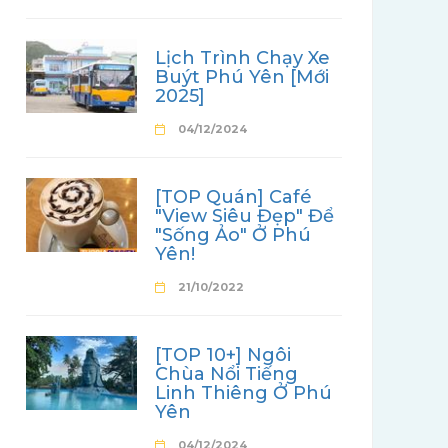
Lịch Trình Chạy Xe
Buýt Phú Yên [Mới
2025]
04/12/2024
[TOP Quán] Café
"View Siêu Đẹp" Để
"Sống Ảo" Ở Phú
Yên!
21/10/2022
[TOP 10+] Ngôi
Chùa Nổi Tiếng
Linh Thiêng Ở Phú
Yên
04/12/2024