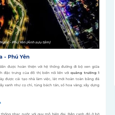
gọc - Phú Yên (Ảnh sưu tầm)
a - Phú Yên
ần được hoàn thiện với hệ thống đường đi bộ xen giữa
 đặc trưng của đô thị biển nối liền với
quảng trường 1
ày được cải tạo nhà làm việc, lát mới hoàn toàn bằng đá
cây xanh như cọ chỉ, tùng bách tán, sổ hoa vàng; xây dựng
n
 thống nhạc nước với quy mô hiện đại. Bên cạnh đó ở bờ