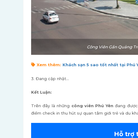
Công Viên Gần Quảng Trư
Xem thêm:
Khách sạn 5 sao tốt nhất tại Phú 
3. Đang cập nhật...
Kết Luận:
Trên đây là những
công viên Phú Yên
đang được 
điểm check in thu hút sự quan tâm giới trẻ và du kh
Hỗ trợ 