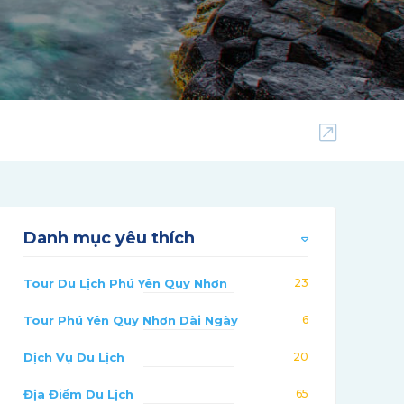
Danh mục yêu thích
Tour Du Lịch Phú Yên Quy Nhơn
23
Tour Phú Yên Quy Nhơn Dài Ngày
6
Dịch Vụ Du Lịch
20
Địa Điểm Du Lịch
65