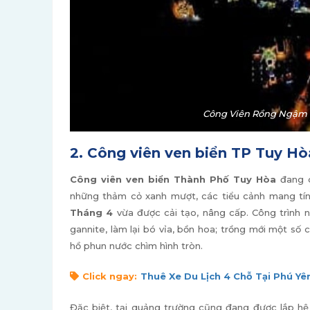
Công Viên Rồng Ngậm N
2. Công viên ven biển TP Tuy Hò
Công viên ven biển Thành Phố Tuy Hòa
đang d
những thảm cỏ xanh mượt, các tiểu cảnh mang tính
Tháng 4
vừa được cải tạo, nâng cấp. Công trình n
gannite, làm lại bó vỉa, bồn hoa; trồng mới một số 
hồ phun nước chìm hình tròn.
Click ngay:
Thuê Xe Du Lịch 4 Chỗ Tại Phú Yê
Đặc biệt, tại quảng trường cũng đang được lắp hệ