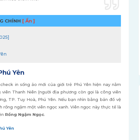
G CHÍNH
[ Ẩn ]
025]
Yên
Phú Yên
check in sống ảo mới của giới trẻ Phú Yên hiện nay nằm
g viên Thanh Niên (người địa phương còn gọi là công viên
g, TP. Tuy Hoà, Phú Yên. Nếu bạn nhìn bằng bản đồ vệ
h rồng ngậm một viên ngọc xanh. Viên ngọc này thực tế là
iên
Rồng Ngậm Ngọc
.
hú Yên