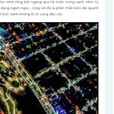
như mình rồng bắt ngang qua hồ nước trong xanh. Nhìn từ
 đang ngậm ngọc, cùng với đó là phần thân kéo dài quanh
t bức tranh khổng lồ vô cùng đặc sắc.