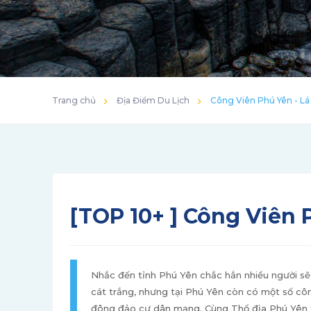
Trang chủ
Địa Điểm Du Lịch
Công Viên Phú Yên - Lá
[TOP 10+ ] Công Viên 
Nhắc đến tỉnh Phú Yên chắc hẳn nhiều người sẽ
cát trắng, nhưng tại Phú Yên còn có một số cô
đông đảo cư dân mạng. Cùng Thổ địa Phú Yên 