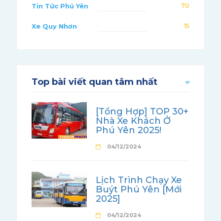
Tin Tức Phú Yên
70
Xe Quy Nhơn
15
Top bài viết quan tâm nhất
[Tổng Hợp] TOP 30+
Nhà Xe Khách Ở
Phú Yên 2025!
04/12/2024
Lịch Trình Chạy Xe
Buýt Phú Yên [Mới
2025]
04/12/2024