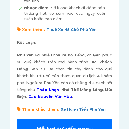
tận tình.
Nhược điểm:
Số lượng khách đi đông nên
thường hết vé sớm vào các ngày cuối
tuần hoặc cao điểm.
Xem thêm:
Thuê Xe 45 Chỗ Phú Yên
Kết Luận:
Phú Yên
với nhiều nhà xe nổi tiếng, chuyên phục
vụ quý khách trên mọi hành trình.
Xe khách
Hồng Sơn
sự lựa chọn tin cậy dành cho quý
khách khi tới Phú Yên tham quan du lịch & khám
phá. Ngoài ra Phú Yên còn có những địa danh nổi
tiếng như
Tháp Nhạn
,
Nhà Thờ Mằng Lăng
,
Mũi
Điện
,
Cao Nguyên Vân Hòa
....
Tham khảo thêm:
Xe Hùng Tiến Phú Yên
Hỗ trợ tư vấn ngay