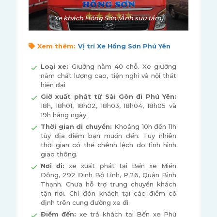
Xe khách Hồng Sơn (Ảnh sưu tầm)
Xem thêm:
Vị trí Xe Hồng Sơn Phú Yên
Loại xe:
Giường nằm 40 chỗ. Xe giường
nằm chất lượng cao, tiện nghi và nội thất
hiện đại
Giờ xuất phát từ Sài Gòn đi Phú Yên:
18h, 18h01, 18h02, 18h03, 18h04, 18h05 và
19h hằng ngày.
Thời gian di chuyển:
Khoảng 10h đến 11h
tùy địa điểm bạn muốn đến. Tuy nhiên
thời gian có thể chênh lệch do tình hình
giao thông.
Nơi đi:
xe xuất phát tại Bến xe Miền
Đông, 292 Đinh Bộ Lĩnh, P.26, Quận Bình
Thạnh. Chưa hỗ trợ trung chuyển khách
tận nơi. Chỉ đón khách tại các điểm cố
định trên cung đường xe đi.
Điểm đến:
xe trả khách tại Bến xe Phú