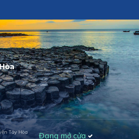
 Hòa
yện Tây Hòa
Đang mở cửa