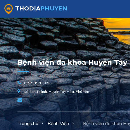
THODIA
PHUYEN
Bệnh viện đa khoa Huyện Tây
0257. 3578 109
Xã Sơn Thành, Huyện Tây Hòa, Phú Yên
Trang chủ
Bệnh Viện
Bệnh viện đa khoa Hu