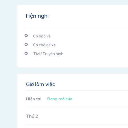
Tiện nghi
Có bảo vệ
Có chỗ để xe
Tivi / Truyền hình
Giờ làm việc
Hiện tại
Đang mở cửa
Thứ 2