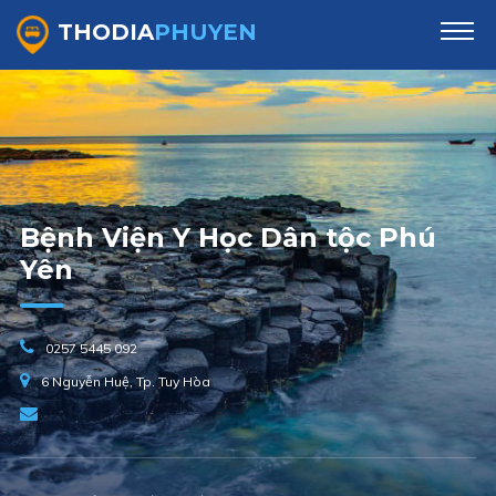
THODIA
PHUYEN
Bệnh Viện Y Học Dân tộc Phú
Yên
0257 5445 092
6 Nguyễn Huệ, Tp. Tuy Hòa