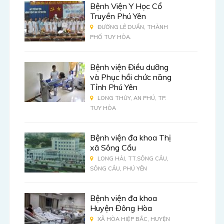
Bệnh Viện Y Học Cổ
Truyền Phú Yên
ĐƯỜNG LÊ DUẨN, THÀNH
PHỐ TUY HÒA.
Bệnh viện Điều dưỡng
và Phục hồi chức năng
Tỉnh Phú Yên
LONG THỦY, AN PHÚ, TP.
TUY HÒA
Bệnh viện đa khoa Thị
xã Sông Cầu
LONG HẢI, TT.SÔNG CẦU,
SÔNG CẦU, PHÚ YÊN
Bệnh viện đa khoa
Huyện Đông Hòa
XÃ HÒA HIỆP BẮC, HUYỆN