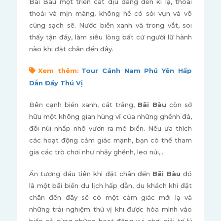
Bãi Bàu một triền cát dịu dàng đến kì lạ, thoai
thoải và mịn màng, không hề có sỏi vụn và vô
cùng sạch sẽ. Nước biển xanh và trong vắt, soi
thấy tận đáy, làm siêu lòng bất cứ người lữ hành
nào khi đặt chân đến đây.
Xem thêm:
Tour Cánh Nam Phú Yên Hấp
Dẫn Đầy Thú Vị
Bên cạnh biển xanh, cát trắng,
Bãi Bàu
còn sở
hữu một không gian hùng vĩ của những ghềnh đá,
đồi núi nhấp nhô vươn ra mé biển. Nếu ưa thích
các hoạt động cảm giác mạnh, bạn có thể tham
gia các trò chơi như nhảy ghềnh, leo núi,…
Ấn tượng đầu tiên khi đặt chân đến
Bãi Bàu
đó
là một bãi biển du lịch hấp dẫn, du khách khi đặt
chân đến đây sẽ có một cảm giác mới lạ và
những trải nghiệm thú vị khi được hòa mình vào