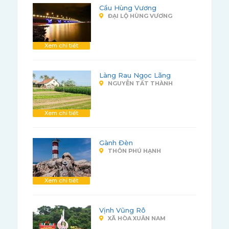
Cầu Hùng Vương
ĐẠI LỘ HÙNG VƯƠNG
Xem chi tiết
Làng Rau Ngọc Lãng
NGUYỄN TẤT THÀNH
Xem chi tiết
Gành Đèn
THÔN PHÚ HẠNH
Xem chi tiết
Vịnh Vũng Rô
XÃ HÒA XUÂN NAM