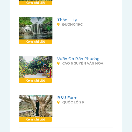
Xem chi tiết
Thác H'Ly
ĐƯỜNG 19C
Xem chi tiết
Vườn Đỏ Bốn Phương
CAO NGUYÊN VÂN HÒA
Xem chi tiết
B&U Farm
QUỐC LỘ 29
Xem chi tiết