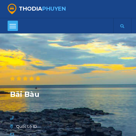
THODIA
PHUYEN
Bãi Bàu
Quốc Lộ 1D