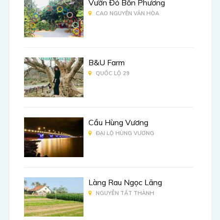
Vườn Đỏ Bốn Phương
CAO NGUYÊN VÂN HÒA
B&U Farm
QUỐC LỘ 29
Cầu Hùng Vương
ĐẠI LỘ HÙNG VƯƠNG
Làng Rau Ngọc Lãng
NGUYỄN TẤT THÀNH