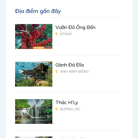
Địa điểm gần đây
Vườn Đỏ Ông Bốn
ĐT648
Gành Đá Đĩa
ANH NINH ĐÔNG
Thác H'Ly
ĐƯỜNG 19C