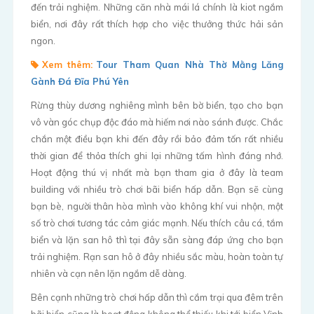
đến trải nghiệm. Những căn nhà mái lá chính là kiot ngắm
biển, nơi đây rất thích hợp cho việc thưởng thức hải sản
ngon.
Xem thêm:
Tour Tham Quan Nhà Thờ Mằng Lăng
Gành Đá Đĩa Phú Yên
Rừng thùy dương nghiêng mình bên bờ biển, tạo cho bạn
vô vàn góc chụp độc đáo mà hiếm nơi nào sánh được. Chắc
chắn một điều bạn khi đến đây rồi bảo đảm tốn rất nhiều
thời gian để thỏa thích ghi lại những tấm hình đáng nhớ.
Hoạt động thú vị nhất mà bạn tham gia ở đây là team
building với nhiều trò chơi bãi biển hấp dẫn. Bạn sẽ cùng
bạn bè, người thân hòa mình vào không khí vui nhộn, một
số trò chơi tương tác cảm giác mạnh. Nếu thích câu cá, tắm
biển và lặn san hô thì tại đây sẵn sàng đáp ứng cho bạn
trải nghiệm. Rạn san hô ở đây nhiều sắc màu, hoàn toàn tự
nhiên và cạn nên lặn ngắm dễ dàng.
Bên cạnh những trò chơi hấp dẫn thì cắm trại qua đêm trên