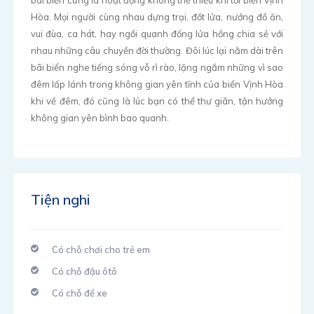
bãi biển cũng là hoạt động không thể thiếu khi tới biển Vịnh
Hòa. Mọi người cùng nhau dựng trại, đốt lửa, nướng đồ ăn,
vui đùa, ca hát, hay ngồi quanh đống lửa hồng chia sẻ với
nhau những câu chuyền đời thường. Đôi lúc lại nằm dài trên
bãi biển nghe tiếng sóng vỗ rì rào, lặng ngắm những vì sao
đêm lấp lánh trong không gian yên tĩnh của biển Vịnh Hòa
khi về đêm, đó cũng là lúc bạn có thể thư giãn, tận hưởng
không gian yên bình bao quanh.
Tiện nghi
Có chỗ chơi cho trẻ em
Có chỗ đậu ôtô
Có chỗ để xe