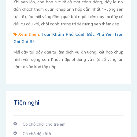
Khi sen lớn, cho hoa rực rỡ cả một cánh đồng, đây là nơi
đón khách tham quan, chụp ảnh hấp dẫn nhất. “Ruộng sen
rực rỡ giữa một vùng đồng quê bát ngát, hiện nay tại đây có
đầu tư cầu khỉ, chòi canh, trang trí để ruộng sen thêm đẹp.
Xem thêm:
Tour Khám Phá Cánh Bắc Phú Yên Trọn
Gói Giá Rẻ
Mới đây tại đây đầu tư làm dịch vụ ăn uống, kết hợp chụp
hình với ruộng sen. Khách địa phương và một số vùng lân
cận ra vào khá tấp nập.
Tiện nghi
Có chỗ chơi cho trẻ em
Có chỗ đậu ôtô