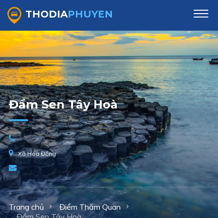
THODIA
PHUYEN
Đầm Sen Tây Hoà
Xã Hoà Đồng
Trang chủ
Điểm Thăm Quan
Đầm Sen Tây Hoà