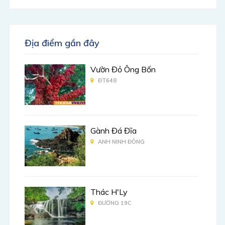
Địa điểm gần đây
Vườn Đỏ Ông Bốn
ĐT648
Gành Đá Đĩa
ANH NINH ĐÔNG
Thác H'Ly
ĐƯỜNG 19C