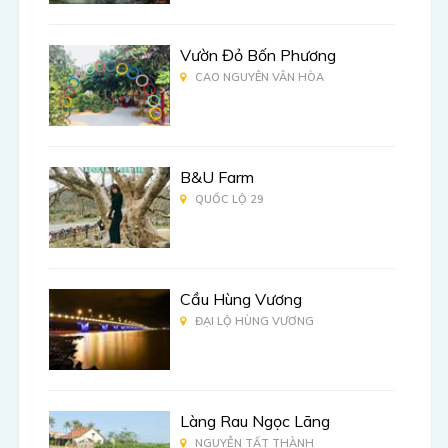
Vườn Đỏ Bốn Phương
CAO NGUYÊN VÂN HÒA
B&U Farm
QUỐC LỘ 29
Cầu Hùng Vương
ĐẠI LỘ HÙNG VƯƠNG
Làng Rau Ngọc Lãng
NGUYỄN TẤT THÀNH