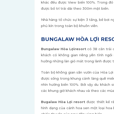
khác đều được View biển 100%. Trong đó 
được bố trí trải dài theo 300m mặt biển.
Nhà hàng tổ chức sự kiện 3 tầng, bể bơi n
phủ kín trong toàn bộ khuôn viên.
BUNGALAW HÒA LỢI RES
Bungalaw Hòa Lợi
resort
có 38 căn trải 
khách có không gian riêng yên tĩnh ngồi
hưởng những làn gió mát trong lành được t
Toàn bộ không gian sân vườn của Hòa Lợi 
được sống trong khung cảnh làng quê miề
nhìn hướng biển 100%. Bởi vậy du khách 
các khung giờ khách nhau và theo các mùa
Bugalaw Hòa Lợi resort
được thiết kế r
hình dạng của cánh hoa sen một loại hoa 