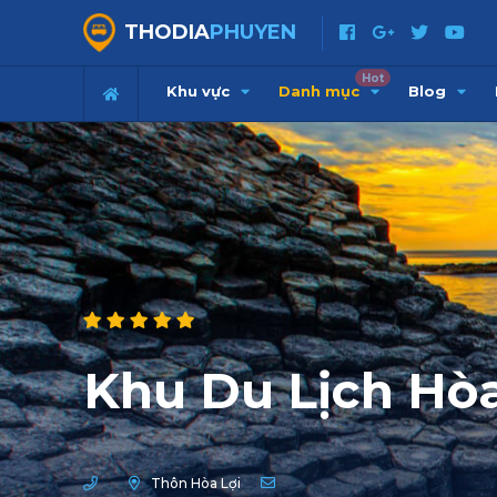
THODIA
PHUYEN
Hot
Khu vực
Danh mục
Blog
Khu Du Lịch Hòa
Thôn Hòa Lợi