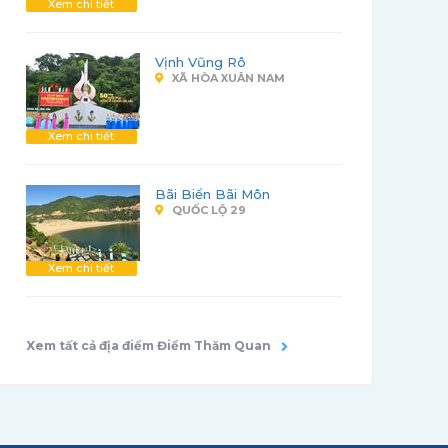
Xem chi tiết
Vịnh Vũng Rô
XÃ HÒA XUÂN NAM
Xem chi tiết
Bãi Biển Bãi Môn
QUỐC LỘ 29
Xem chi tiết
Xem tất cả địa điểm Điểm Thăm Quan