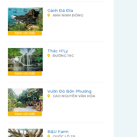
Gành Đá Đĩa
ANH NINH ĐÔNG
Xem chi tiết
Thác H'Ly
ĐƯỜNG 19C
Xem chi tiết
Vườn Đỏ Bốn Phương
CAO NGUYÊN VÂN HÒA
Xem chi tiết
B&U Farm
QUỐC LỘ 29