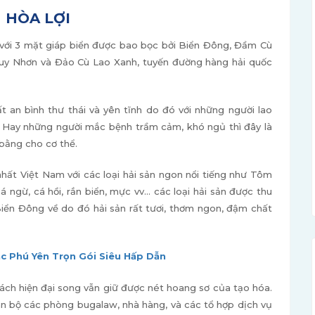
 HÒA LỢI
với 3 mặt giáp biển được bao bọc bởi Biển Đông, Đầm Cù
Quy Nhơn và Đảo Cù Lao Xanh, tuyến đường hàng hải quốc
t an bình thư thái và yên tĩnh do đó với những người lao
 Hay những người mắc bệnh trầm cảm, khó ngủ thì đây là
n bằng cho cơ thể.
nhất Việt Nam với các loại hải sản ngon nổi tiếng như Tôm
á ngừ, cá hồi, rắn biển, mực vv… các loại hải sản được thu
Biển Đông về do đó hải sản rất tươi, thơm ngon, đậm chất
 Phú Yên Trọn Gói Siêu Hấp Dẫn
ách hiện đại song vẫn giữ được nét hoang sơ của tạo hóa.
n bộ các phòng bugalaw, nhà hàng, và các tổ hợp dịch vụ