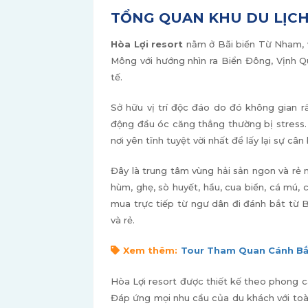
TỔNG QUAN KHU DU LỊCH
Hòa Lợi resort
nằm ở Bãi biển Từ Nham, 
Mông với hướng nhìn ra Biển Đông, Vịnh 
tế.
Sở hữu vị trí độc đáo do đó không gian rấ
động đầu óc căng thẳng thường bị stress.
nơi yên tĩnh tuyệt vời nhất để lấy lại sự câ
Đây là trung tâm vùng hải sản ngon và rẻ 
hùm, ghẹ, sò huyết, hầu, cua biển, cá mú, c
mua trực tiếp từ ngư dân đi đánh bắt từ 
và rẻ.
Xem thêm:
Tour Tham Quan Cánh Bắc
Hòa Lợi resort được thiết kế theo phong c
Đáp ứng mọi nhu cầu của du khách với toà