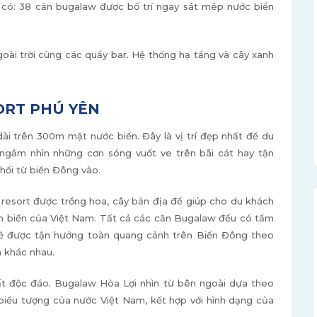
có: 38 căn bugalaw được bố trí ngay sát mép nước biển
goài trời cùng các quầy bar. Hệ thống hạ tầng và cây xanh
ORT PHÚ YÊN
dài trên 300m mặt nước biển. Đây là vị trí đẹp nhất để du
 ngắm nhìn những cơn sóng vuốt ve trên bãi cát hay tận
hổi từ biển Đông vào.
resort được trồng hoa, cây bản địa để giúp cho du khách
n biển của Việt Nam. Tất cả các căn Bugalaw đều có tầm
sẽ được tận hưởng toàn quang cảnh trên Biển Đông theo
 khác nhau.
ất độc đáo. Bugalaw Hòa Lợi nhìn từ bên ngoài dựa theo
biểu tượng của nước Việt Nam, kết hợp với hình dạng của