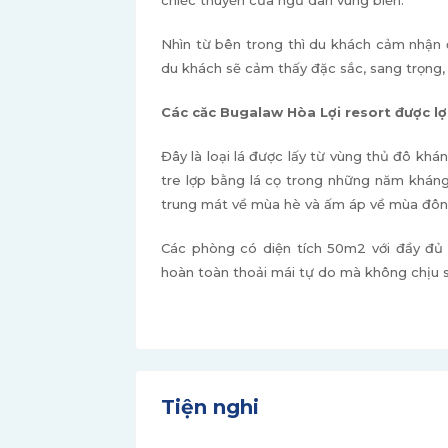
chiếc thuyền của ngư dân vùng biển.
Nhìn từ bên trong thì du khách cảm nhận
du khách sẽ cảm thấy đặc sắc, sang trọng, t
Các căc Bugalaw Hòa Lợi resort được lợ
Đây là loại lá được lấy từ vùng thủ đô kh
tre lợp bằng lá cọ trong những năm kháng 
trung mát về mùa hè và ấm áp về mùa đôn
Các phòng có diện tích 50m2 với đầy đủ 
hoàn toàn thoải mái tự do mà không chịu 
Tiện nghi