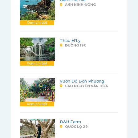
ANH NINH ĐÔNG
Xem chi tiết
Thác H'Ly
ĐƯỜNG 19C
Xem chi tiết
Vườn Đỏ Bốn Phương
CAO NGUYÊN VÂN HÒA
Xem chi tiết
B&U Farm
QUỐC LỘ 29