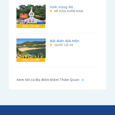
Vịnh Vũng Rô
XÃ HÒA XUÂN NAM
Xem chi tiết
Bãi Biển Bãi Môn
QUỐC LỘ 29
Xem chi tiết
Xem tất cả địa điểm Điểm Thăm Quan