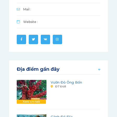
Mail :
Website :
Địa điểm gần đây
Vườn Đỏ Ông Bốn
ĐT648
Xem chi tiết
Gành Đá Đĩa