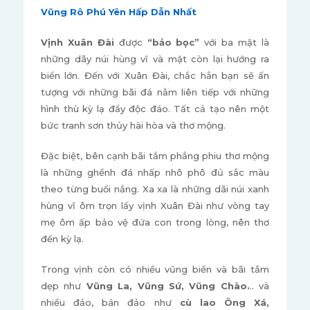
Vũng Rô Phú Yên Hấp Dẫn Nhất
Vịnh Xuân Đài
được
“bảo bọc”
với ba mặt là
những dãy núi hùng vĩ và mặt còn lại hướng ra
biển lớn. Đến với Xuân Đài, chắc hẳn bạn sẽ ấn
tượng với những bãi đá nằm liên tiếp với những
hình thù kỳ lạ đầy độc đáo. Tất cả tạo nên một
bức tranh sơn thủy hài hòa và thơ mộng.
Đặc biệt, bên cạnh bãi tắm phẳng phiu thơ mộng
là những ghềnh đá nhấp nhô phô đủ sắc màu
theo từng buổi nắng. Xa xa là những dãi núi xanh
hùng vĩ ôm trọn lấy vịnh Xuân Đài như vòng tay
mẹ ôm ấp bảo vệ đứa con trong lòng, nên thơ
đến kỳ lạ.
Trong vịnh còn có nhiều vũng biển và bãi tắm
dẹp như
Vũng La, Vũng Sứ, Vũng Chào.
.. và
nhiều đảo, bán đảo như
cù lao Ông Xá,