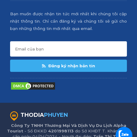
Bạn muốn được nhận tin tức mới nhất khi chúng tôi cập
nhật thông tin. Chỉ cần đăng ký và chúng tôi sẽ gửi cho
bạn những thông tin mới nhất qua email.
Đăng ký nhận bản tin
THODIA
PHUYEN
Công Ty TNHH Thương Mại Và Dịch Vụ Du Lịch Alpha
Tourist
- Số ĐKKD
4201998113
do Sở KHĐT T. Khánh Hòa
cấp ngày 04/04/2024 - Người đại diện:
Trần Thị Trinh