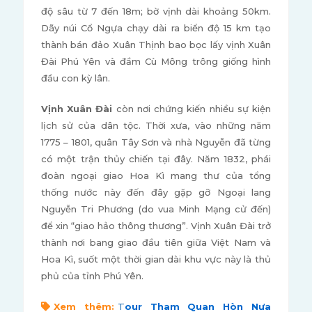
độ sâu từ 7 đến 18m; bờ vịnh dài khoảng 50km.
Dãy núi Cổ Ngựa chạy dài ra biển độ 15 km tạo
thành bán đảo Xuân Thịnh bao bọc lấy vịnh Xuân
Đài Phú Yên và đầm Cù Mông trông giống hình
đầu con kỳ lân.
Vịnh Xuân Đài
còn nơi chứng kiến nhiều sự kiện
lịch sử của dân tộc. Thời xưa, vào những năm
1775 – 1801, quân Tây Sơn và nhà Nguyễn đã từng
có một trận thủy chiến tại đây. Năm 1832, phái
đoàn ngoại giao Hoa Kì mang thư của tổng
thống nước này đến đây gặp gỡ Ngoại lang
Nguyễn Tri Phương (do vua Minh Mạng cử đến)
để xin “giao hảo thông thương”. Vịnh Xuân Đài trở
thành nơi bang giao đầu tiên giữa Việt Nam và
Hoa Kì, suốt một thời gian dài khu vực này là thủ
phủ của tỉnh Phú Yên.
Xem thêm:
T
our Tham Quan Hòn Nưa