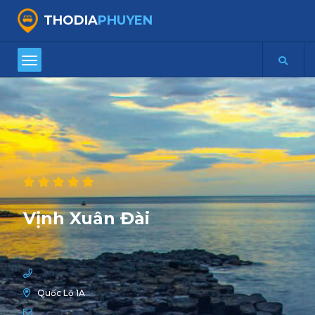
THODIA
PHUYEN
Vịnh Xuân Đài
Quốc Lộ 1A