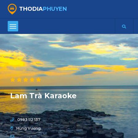
THODIA
PHUYEN
Lam Trà Karaoke
0983 112 137
Hùng Vương