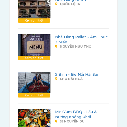
QUỐC LỘ 1A
Xem chi tiết
Nhà Hàng Pallet - Ẩm Thực
3 Miền
NGUYỄN HỮU THỌ
Xem chi tiết
5 Binh - Bè Nổi Hải Sản
CHỢ BÃI NGÀ
Xem chi tiết
MintYum BBQ - Lẩu &
Nướng Không Khói
55 NGUYỄN DU