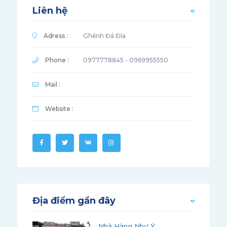
Liên hệ
Adress :
Ghềnh Đá Đĩa
Phone :
0977778845 - 0969955550
Mail :
Website :
Địa điểm gần đây
Nhà Hàng Như Ý