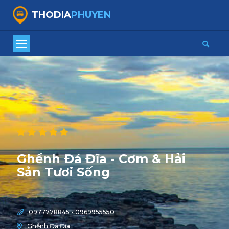
THODIA
PHUYEN
Ghềnh Đá Đĩa - Cơm & Hải
Sản Tươi Sống
0977778845 - 0969955550
Ghềnh Đá Đĩa