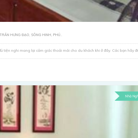
TRẦN HƯNG ĐẠO, SÔNG HINH, PHÚ..
 tiện nghi mang lại cảm giác thoải mái cho du khách khi ở đây. Các bạn hãy đế
Nhà Ngh