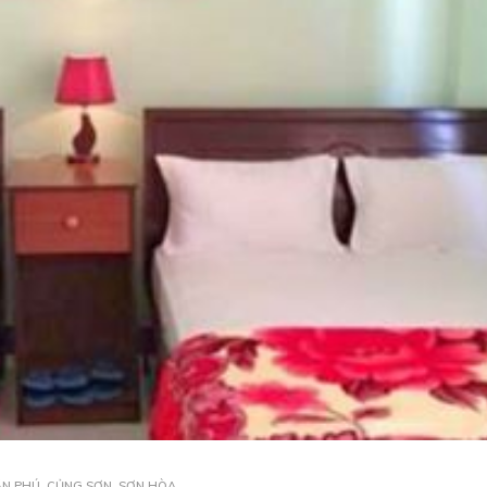
N PHÚ, CỦNG SƠN, SƠN HÒA, ..