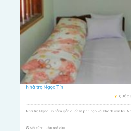
Nhà trọ Ngọc Tín
QUỐC LỘ
Nhà trọ Ngọc Tín nằm gần quốc lộ phù hợp với khách vãn lai. Nhà t
Mở cửa: Luôn mở cửa