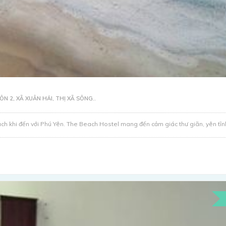
N 2, XÃ XUÂN HẢI, THỊ XÃ SÔNG..
ch khi đến với Phú Yên. The Beach Hostel mang đến cảm giác thư giãn, yên tĩnh