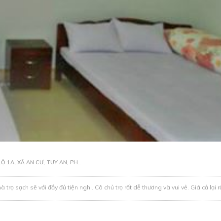
 1A, XÃ AN CƯ, TUY AN, PH..
rọ sạch sẽ với đầy đủ tiện nghi. Cô chủ trọ rất dễ thương và vui vẻ. Giá cả lại rấ 