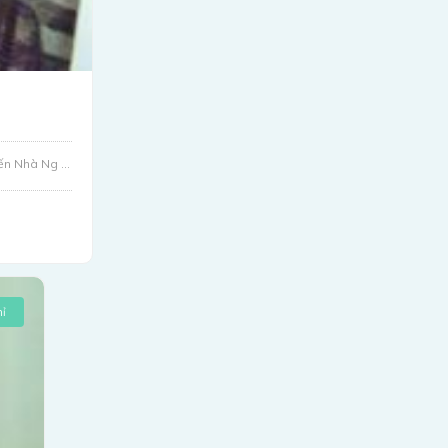
n Nhà Ng ...
ỉ