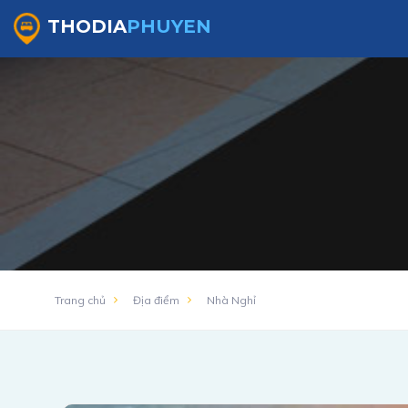
TOP Nhà Nghỉ Giá Rẻ Tại Phú Yên【Cập Nhật 2022】
THODIA
PHUYEN
Trang chủ
Địa điểm
Nhà Nghỉ