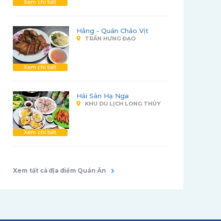
Xem chi tiết
Hằng - Quán Cháo Vịt
TRẦN HƯNG ĐẠO
Xem chi tiết
Hải Sản Hạ Nga
KHU DU LỊCH LONG THỦY
Xem chi tiết
Xem tất cả địa điểm Quán Ăn