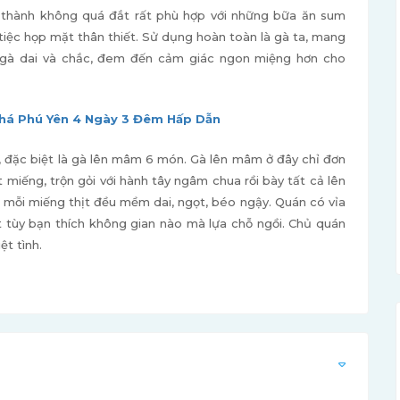
 thành không quá đắt rất phù hợp với những bữa ăn sum
tiệc họp mặt thân thiết. Sử dụng hoàn toàn là gà ta, mang
t gà dai và chắc, đem đến cảm giác ngon miệng hơn cho
á Phú Yên 4 Ngày 3 Đêm Hấp Dẫn
 đặc biệt là gà lên mâm 6 món. Gà lên mâm ở đây chỉ đơn
t miếng, trộn gỏi với hành tây ngâm chua rồi bày tất cả lên
n mỗi miếng thịt đều mềm dai, ngọt, béo ngậy. Quán có vỉa
t tùy bạn thích không gian nào mà lựa chỗ ngồi. Chủ quán
ệt tình.