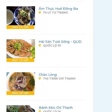
Ẩm Thực Huế Đông Ba
74 LÝ TỰ TRỌNG
Xem chi tiết
Hải Sản Tươi Sống - QL1D
QUỐC LỘ 1D
Xem chi tiết
Cháo Lòng
THỊ TRẤN CHÍ THẠNH
Xem chi tiết
Bánh Xèo Chí Thạnh
QUỐC LỘ 1A