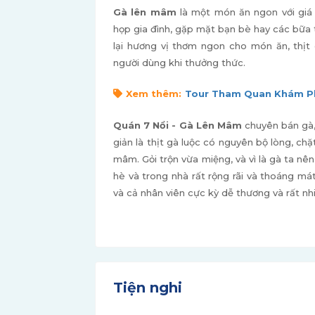
Gà lên mâm
là một món ăn ngon với giá
họp gia đình, gặp mặt bạn bè hay các bữa 
lại hương vị thơm ngon cho món ăn, thị
người dùng khi thưởng thức.
Xem thêm:
Tour Tham Quan Khám Ph
Quán 7 Nổi - Gà Lên Mâm
chuyên bán gà,
giản là thịt gà luộc có nguyên bộ lòng, chặ
mâm. Gỏi trộn vừa miệng, và vì là gà ta nê
hè và trong nhà rất rộng rãi và thoáng má
và cả nhân viên cực kỳ dễ thương và rất nhi
Tiện nghi