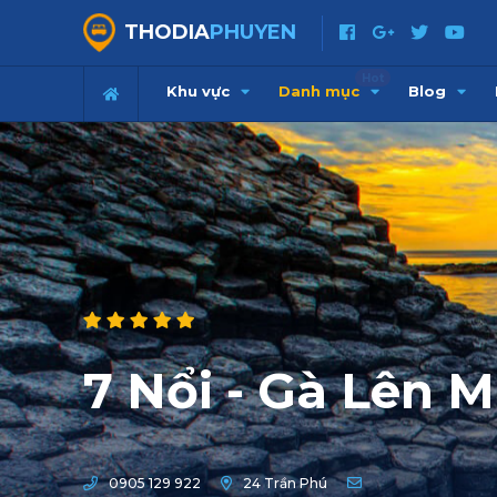
THODIA
PHUYEN
Hot
Khu vực
Danh mục
Blog
7 Nổi - Gà Lên 
0905 129 922
24 Trần Phú