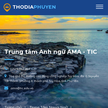
THODIA
PHUYEN
Trung tâm Anh ngữ AMA - TIC
02573 553 484
Tòa nhà B2, trường cao đẳng công nghiệp Tuy Hòa, đại lộ Nguyễn
Tất Thành, phường 8, thành phố Tuy Hòa, tỉnh Phú Yên
ama@tic.edu.vn
Trang chủ
Trung Tâm Ngoại Ngữ