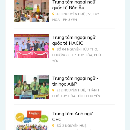
Trung tâm ngoại ngữ
quốc tế Bắc Âu
433 NGUYỄN HUỆ ,P7, TUY
HÒA - PHÚ YÊN
Trung tâm ngoại ngữ
quốc tế HACIC
SỐ 04 NGUYỄN HỮU THỌ,
PHƯỜNG 9, TP. TUY HÒA, PHÚ
YÊN
Trung tâm ngoại ngữ -
tin học A&P
262 NGUYỆN HUỆ, THÀNH
PHỐ TUY HÒA, TỈNH PHÚ YÊN
Trung tâm Anh ngữ
CEC
SỐ 2 NGUYỄN HUỆ,