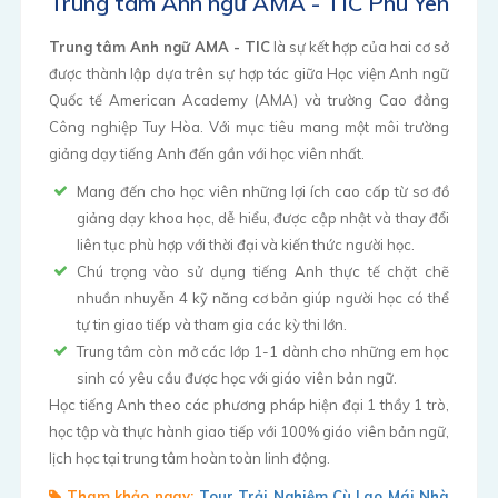
Trung tâm Anh ngữ AMA - TIC Phú Yên
Trung tâm Anh ngữ AMA - TIC
là sự kết hợp của hai cơ sở
được thành lập dựa trên sự hợp tác giữa Học viện Anh ngữ
Quốc tế American Academy (AMA) và trường Cao đẳng
Công nghiệp Tuy Hòa. Với mục tiêu mang một môi trường
giảng dạy tiếng Anh đến gần với học viên nhất.
Mang đến cho học viên những lợi ích cao cấp từ sơ đồ
giảng dạy khoa học, dễ hiểu, được cập nhật và thay đổi
liên tục phù hợp với thời đại và kiến thức người học.
Chú trọng vào sử dụng tiếng Anh thực tế chặt chẽ
nhuần nhuyễn 4 kỹ năng cơ bản giúp người học có thể
tự tin giao tiếp và tham gia các kỳ thi lớn.
Trung tâm còn mở các lớp 1-1 dành cho những em học
sinh có yêu cầu được học với giáo viên bản ngữ.
Học tiếng Anh theo các phương pháp hiện đại 1 thầy 1 trò,
học tập và thực hành giao tiếp với 100% giáo viên bản ngữ,
lịch học tại trung tâm hoàn toàn linh động.
Tham khảo ngay:
Tour Trải Nghiệm Cù Lao Mái Nhà