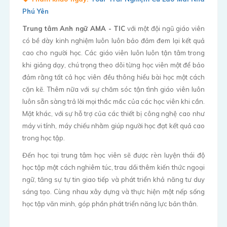
Phú Yên
Trung tâm Anh ngữ AMA - TIC
với một đội ngũ giáo viên
có bề dày kinh nghiệm luôn luôn bảo đảm đem lại kết quả
cao cho người học. Các giáo viên luôn luôn tận tâm trong
khi giảng dạy, chú trọng theo dõi từng học viên một để bảo
đảm rằng tất cả học viên đều thông hiểu bài học một cách
cặn kẽ. Thêm nữa với sự chăm sóc tận tình giáo viên luôn
luôn sẵn sàng trả lời mọi thắc mắc của các học viên khi cần.
Mặt khác, với sự hỗ trợ của các thiết bị công nghệ cao như
máy vi tính, máy chiếu nhằm giúp người học đạt kết quả cao
trong học tập.
Đến học tại trung tâm học viên sẽ được rèn luyện thái độ
học tập một cách nghiêm túc, trau dồi thêm kiến thức ngoại
ngữ, tăng sự tự tin giao tiếp và phát triển khả năng tư duy
sáng tạo. Cùng nhau xây dựng và thực hiện một nếp sống
học tập văn minh, góp phần phát triển năng lực bản thân.