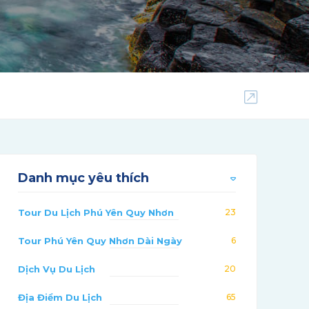
Danh mục yêu thích
Tour Du Lịch Phú Yên Quy Nhơn
23
Tour Phú Yên Quy Nhơn Dài Ngày
6
Dịch Vụ Du Lịch
20
Địa Điểm Du Lịch
65