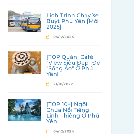
Lịch Trình Chạy Xe
Buýt Phú Yên [Mới
2025]
04/12/2024
[TOP Quán] Café
"View Siêu Đẹp" Để
"Sống Ảo" Ở Phú
Yên!
21/10/2022
[TOP 10+] Ngôi
Chùa Nổi Tiếng
Linh Thiêng Ở Phú
Yên
04/12/2024