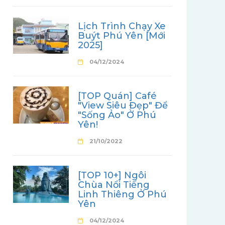
Lịch Trình Chạy Xe
Buýt Phú Yên [Mới
2025]
04/12/2024
[TOP Quán] Café
"View Siêu Đẹp" Để
"Sống Ảo" Ở Phú
Yên!
21/10/2022
[TOP 10+] Ngôi
Chùa Nổi Tiếng
Linh Thiêng Ở Phú
Yên
04/12/2024