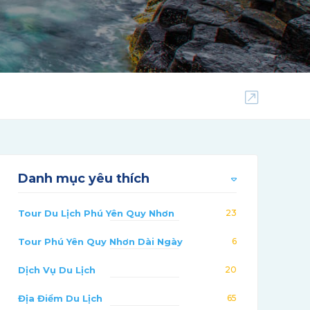
Danh mục yêu thích
Tour Du Lịch Phú Yên Quy Nhơn
23
Tour Phú Yên Quy Nhơn Dài Ngày
6
Dịch Vụ Du Lịch
20
Địa Điểm Du Lịch
65