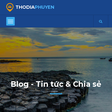
THODIA
PHUYEN
Blog - Tin tức & Chia sẻ