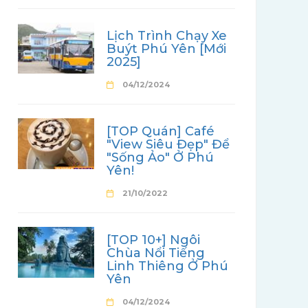
Lịch Trình Chạy Xe
Buýt Phú Yên [Mới
2025]
04/12/2024
[TOP Quán] Café
"View Siêu Đẹp" Để
"Sống Ảo" Ở Phú
Yên!
21/10/2022
[TOP 10+] Ngôi
Chùa Nổi Tiếng
Linh Thiêng Ở Phú
Yên
04/12/2024