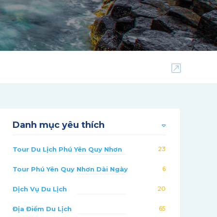
Danh mục yêu thích
Tour Du Lịch Phú Yên Quy Nhơn
23
Tour Phú Yên Quy Nhơn Dài Ngày
6
Dịch Vụ Du Lịch
20
Địa Điểm Du Lịch
65