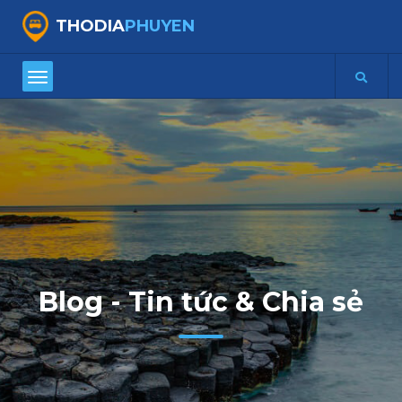
THODIA
PHUYEN
Blog - Tin tức & Chia sẻ