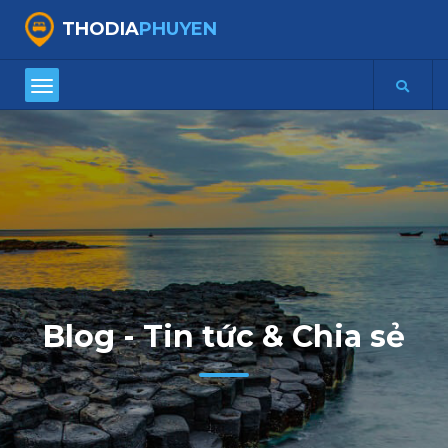
THODIA
PHUYEN
Blog - Tin tức & Chia sẻ