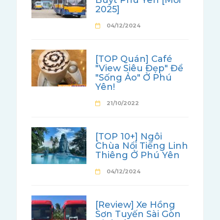
Buýt Phú Yên [Mới
2025]
04/12/2024
[TOP Quán] Café
"View Siêu Đẹp" Để
"Sống Ảo" Ở Phú
Yên!
21/10/2022
[TOP 10+] Ngôi
Chùa Nổi Tiếng Linh
Thiêng Ở Phú Yên
04/12/2024
[Review] Xe Hồng
Sơn Tuyến Sài Gòn