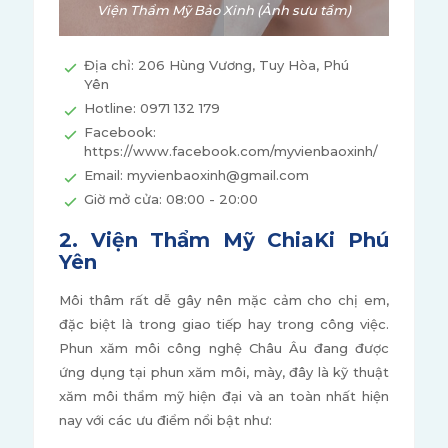
Viện Thẩm Mỹ Bảo Xinh (Ảnh sưu tầm)
Địa chỉ: 206 Hùng Vương, Tuy Hòa, Phú
Yên
Hotline: 0971 132 179
Facebook:
https://www.facebook.com/myvienbaoxinh/
Email: myvienbaoxinh@gmail.com
Giờ mở cửa: 08:00 - 20:00
2. Viện Thẩm Mỹ ChiaKi Phú
Yên
Môi thâm rất dễ gây nên mặc cảm cho chị em,
đặc biệt là trong giao tiếp hay trong công việc.
Phun xăm môi công nghệ Châu Âu đang được
ứng dụng tại phun xăm môi, mày, đây là kỹ thuật
xăm môi thẩm mỹ hiện đại và an toàn nhất hiện
nay với các ưu điểm nổi bật như: