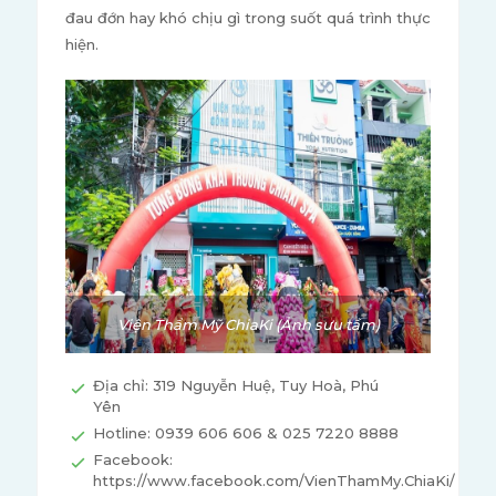
đau đớn hay khó chịu gì trong suốt quá trình thực
hiện.
Viện Thẩm Mỹ ChiaKi (Ảnh sưu tầm)
Địa chỉ: 319 Nguyễn Huệ, Tuy Hoà, Phú
Yên
Hotline: 0939 606 606 & 025 7220 8888
Facebook:
https://www.facebook.com/VienThamMy.ChiaKi/