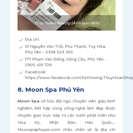
Thúy Hoan Beauty (Ảnh sưu tầm)
Địa chỉ:
01 Nguyễn Văn Trỗi, Phú Thạnh, Tuy Hòa,
Phú Yên - 0358 529 365
177 Phạm Văn Đồng, Sông Cầu, Phú Yên -
0905 419 726
Facebook:
https://www.facebook.com/KimVuong.ThuyHoanSho
8. Moon Spa Phú Yên
Moon Spa
sở hữu đội ngũ chuyên viên giàu kinh
nghiệm, kết hợp cùng công nghệ làm đẹp được
chuyển giao trực tiếp từ các nước phát triển như
Hoa Kỳ, Nhật Bản, Hàn Quốc,…
Moonspaphuyen.com chắc chắn sẽ là địa chỉ