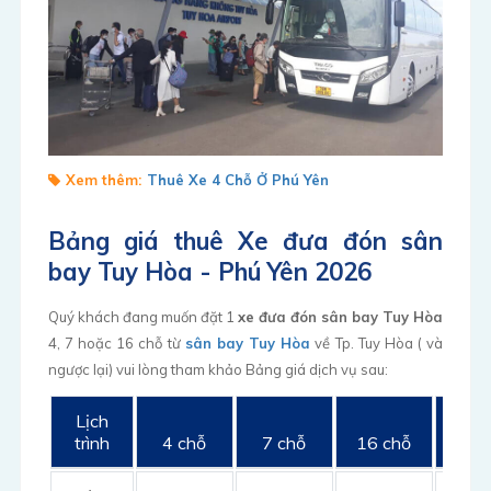
Xem thêm:
Thuê Xe 4 Chỗ Ở Phú Yên
Bảng giá thuê Xe đưa đón sân
bay Tuy Hòa - Phú Yên 2026
Quý khách đang muốn đặt 1
xe đưa đón sân bay Tuy Hòa
4, 7 hoặc 16 chỗ từ
sân bay Tuy Hòa
về Tp. Tuy Hòa ( và
ngược lại) vui lòng tham khảo Bảng giá dịch vụ sau:
Lịch
trình
4 chỗ
7 chỗ
16 chỗ
29 