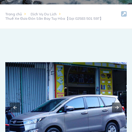
Trang chủ
Dịch Vụ Du Lịch
Thuê Xe Đưa Đón Sân Bay Tuy Hòa【Gọi 02583.501.597】