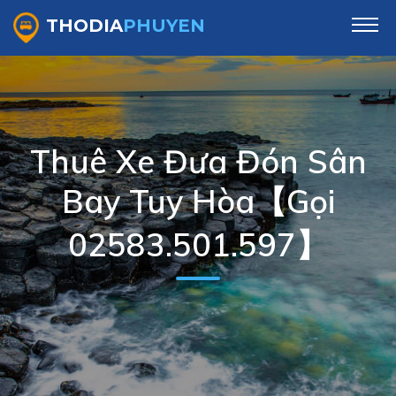
THODIA
PHUYEN
Thuê Xe Đưa Đón Sân
Bay Tuy Hòa【Gọi
02583.501.597】