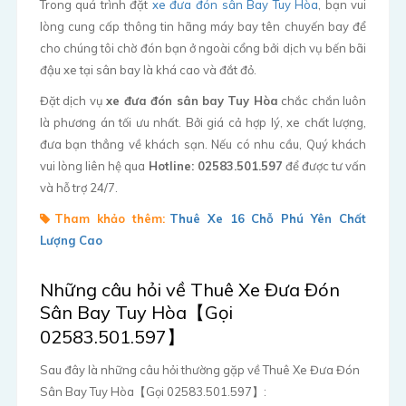
Trong quá trình đặt
xe đưa đón sân Bay Tuy Hòa
, bạn vui
lòng cung cấp thông tin hãng máy bay tên chuyến bay để
cho chúng tôi chờ đón bạn ở ngoài cổng bởi dịch vụ bến bãi
đậu xe tại sân bay là khá cao và đắt đỏ.
Đặt dịch vụ
xe đưa đón sân bay Tuy Hòa
chắc chắn luôn
là phương án tối ưu nhất. Bởi giá cả hợp lý, xe chất lượng,
đưa bạn thẳng về khách sạn. Nếu có nhu cầu, Quý khách
vui lòng liên hệ qua
Hotline: 02583.501.597
để được tư vấn
và hỗ trợ 24/7.
Tham khảo thêm:
Thuê Xe 16 Chỗ Phú Yên Chất
Lượng Cao
Những câu hỏi về Thuê Xe Đưa Đón
Sân Bay Tuy Hòa【Gọi
02583.501.597】
Sau đây là những câu hỏi thường gặp về Thuê Xe Đưa Đón
Sân Bay Tuy Hòa【Gọi 02583.501.597】: