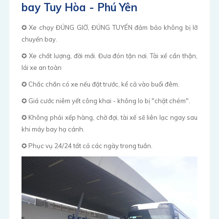
bay Tuy Hòa - Phú Yên
✪ Xe chạy ĐÚNG GIỜ, ĐÚNG TUYẾN đảm bảo không bị lỡ
chuyến bay.
✪ Xe chất lượng, đời mới. Đưa đón tận nơi. Tài xế cẩn thận,
lái xe an toàn
✪ Chắc chắn có xe nếu đặt trước, kể cả vào buổi đêm.
✪ Giá cước niêm yết công khai - không lo bị "chặt chém".
✪ Không phải xếp hàng, chờ đợi, tài xế sẽ liên lạc ngay sau
khi máy bay hạ cánh.
✪ Phục vụ 24/24 tất cả các ngày trong tuần.