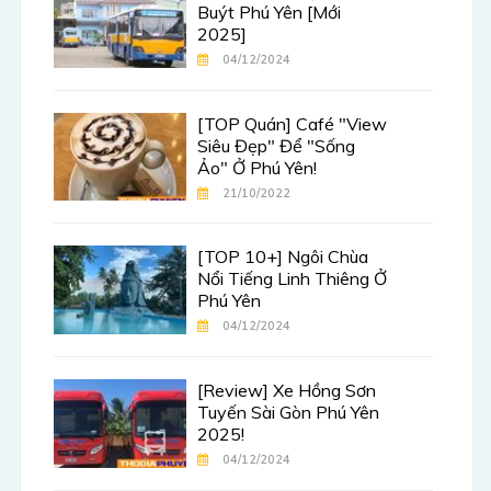
Buýt Phú Yên [Mới
2025]
04/12/2024
[TOP Quán] Café "View
Siêu Đẹp" Để "Sống
Ảo" Ở Phú Yên!
21/10/2022
[TOP 10+] Ngôi Chùa
Nổi Tiếng Linh Thiêng Ở
Phú Yên
04/12/2024
[Review] Xe Hồng Sơn
Tuyến Sài Gòn Phú Yên
2025!
04/12/2024