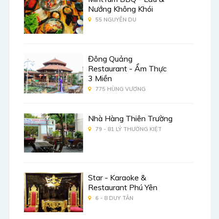
Nướng Không Khói
55 NGUYỄN DU
Đông Quảng
Restaurant - Ẩm Thực
3 Miền
775 HÙNG VƯƠNG
Nhà Hàng Thiên Trường
79 - 81 LÝ THƯỜNG KIỆT
Star - Karaoke &
Restaurant Phú Yên
6 - 8 DUY TÂN