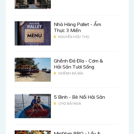
Nhà Hàng Pallet - Ẩm
Thực 3 Miền
NGUYỄN HỮU THỌ
Ghềnh Đá Đĩa - Cơm &
Hải Sản Tươi Sống
GHỀNH ĐÁ ĐĨA
5 Binh - Bè Nổi Hải Sản
CHỢ BÃI NGÀ
MintYum BBQ - Lẩu &