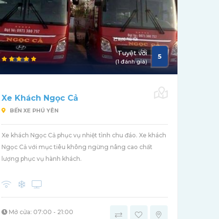
Tuyệt vời
5
(1 đánh giá)
Xe Khách Ngọc Cả
BẾN XE PHÚ YÊN
Xe khách Ngọc Cả phục vụ nhiệt tình chu đáo. Xe khách
Ngọc Cả với mục tiêu không ngừng nâng cao chất
lượng phục vụ hành khách.
Mở cửa: 07:00 - 21:00