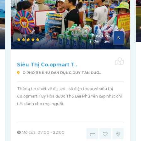
Tuyệt vời
5
(1 đánh giá)
Siêu Thị Co.opmart T..
Ô PHỐ B8 KHU DÂN DỤNG DUY TÂN ĐƯỜ..
Thông tin chiết về địa chỉ - số điện thoại về siêu thị
Co.opmart Tuy Hòa được Thổ Địa Phú Yên cập nhật chi
tiết dành cho mọi người.
Mở cửa: 07:00 - 22:00