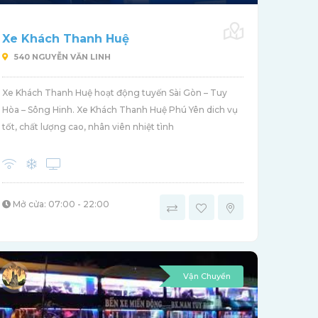
Xe Khách Thanh Huệ
540 NGUYỄN VĂN LINH
Xe Khách Thanh Huệ hoạt động tuyến Sài Gòn – Tuy
Hòa – Sông Hinh. Xe Khách Thanh Huệ Phú Yên dich vụ
tốt, chất lượng cao, nhân viên nhiệt tình
Mở cửa: 07:00 - 22:00
Vận Chuyển