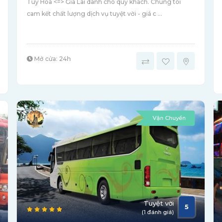
Tuy Hòa <=> Gia Lai dành cho quý khách. Chúng tôi
cam kết chất lượng dịch vụ tuyệt vời - giá c ...
Mở cửa: 24h
Vận Chuyển
Tuyệt vời
5
(1 đánh giá)