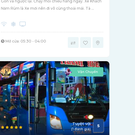
Gòn và ngược lại. Chạy mỗi chiều hằng ngày. Xe Khách
Năm Rùm là Xe mới nên đi vô cùng thoải mái. Tà ...
Mở cửa: 05:30 - 04:00
Vận Chuyển
Tuyệt vời
5
(1 đánh giá)