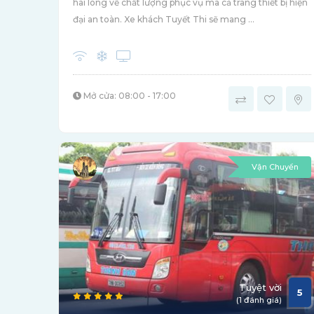
hài lòng về chất lượng phục vụ mà cả trang thiết bị hiện
đại an toàn. Xe khách Tuyết Thi sẽ mang ...
Mở cửa: 08:00 - 17:00
Vận Chuyển
Tuyệt vời
5
(1 đánh giá)