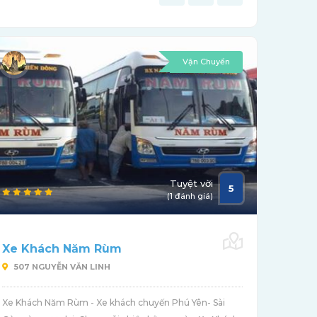
Vận Chuyển
Tuyệt vời
5
(1 đánh giá)
Xe Khách Năm Rùm
507 NGUYỄN VĂN LINH
Xe Khách Năm Rùm - Xe khách chuyến Phú Yên- Sài