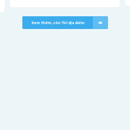
Xem thêm, còn
741
địa điểm