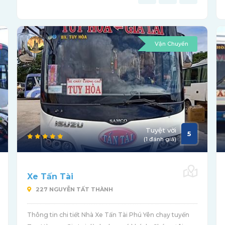
Vận Chuyển
Tuyệt vời
5
(1 đánh giá)
Xe Tấn Tài
227 NGUYỄN TẤT THÀNH
Thông tin chi tiết Nhà Xe Tấn Tài Phú Yên chạy tuyến