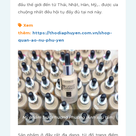
đầu thế giới đến từ Thái, Nhật, Hàn, Mỹ,... được ưa
chuộng nhất đều hội tụ đầy đủ tại nơi này.
Xem
thêm:
https://thodiaphuyen.com.vn/shop-
quan-ao-nu-phu-yen
Mỹ phẩm Trúc Phương Phương (Ảnh sưu tầm)
Sản phẩm ở đây rất đa dạng, từ đồ trang điểm