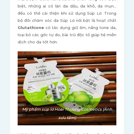
biệt, những ai có làn da dầu, da khô, da mụn...
đều có thể cải thiện khi sử dụng Súp Lơ. Trong
bộ đôi chăm sóc da Súp Lơ nổi bật là hoạt chất
Glutathione
có tác dụng giữ ẩm, nâng tone da,
loại bỏ các gốc tự do, bài trừ độc tố giúp hệ miễn
dịch cho da tốt hơn.
Mỹ phẩm súp lơ Hoài Thương Cosmetics (Ảnh
sưu tầm)