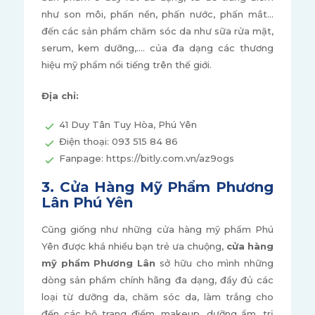
như son môi, phấn nền, phấn nước, phấn mắt...
đến các sản phẩm chăm sóc da như sữa rửa mặt,
serum, kem dưỡng,.... của đa dạng các thương
hiệu mỹ phẩm nổi tiếng trên thế giới.
Địa chỉ:
41 Duy Tân Tuy Hòa, Phú Yên
Điện thoại: 093 515 84 86
Fanpage: https://bitly.com.vn/az9ogs
3. Cửa Hàng Mỹ Phẩm Phương
Lân Phú Yên
Cũng giống như những cửa hàng mỹ phẩm Phú
Yên được khá nhiều bạn trẻ ưa chuộng,
cửa hàng
mỹ phẩm Phương Lân
sở hữu cho mình những
dòng sản phẩm chính hãng đa dạng, đầy đủ các
loại từ dưỡng da, chăm sóc da, làm trắng cho
đến các bộ trang điểm, makeup, dưỡng ẩm, trị