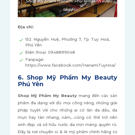
Shop mỹ phẩm Hanami Phú Yên (Ảnh sưu
tầm)
Địa chỉ:
152 Nguyễn Huệ, Phường 7, Tp Tuy Hoà,
Phú Yên
Điện thoại: 0948899048
Fanpage:
https://www.facebook.com/HanamiTuyHoa/
6. Shop Mỹ Phẩm My Beauty
Phú Yên
Shop Mỹ Phẩm My Beauty
mang đến các sản
phẩm đa dạng với đủ mọi công năng, những giải
pháp tuyệt vời cho những ai có làn da dầu, da
mụn hay tàn nhang, nám,...cũng có thể trở nên
xinh đẹp và sở hữu nước da mịn màng quyến rũ.
Đây là nơi chuyên sỉ & lẻ mỹ phẩm chính hãng từ