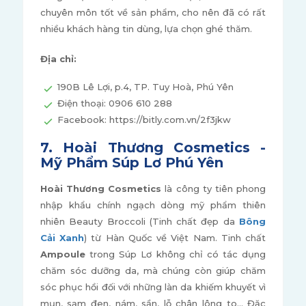
chuyên môn tốt về sản phẩm, cho nên đã có rất
nhiều khách hàng tin dùng, lựa chọn ghé thăm.
Địa chỉ:
190B Lê Lợi, p.4, TP. Tuy Hoà, Phú Yên
Điện thoại: 0906 610 288
Facebook: https://bitly.com.vn/2f3jkw
7. Hoài Thương Cosmetics -
Mỹ Phẩm Súp Lơ Phú Yên
Hoài Thương Cosmetics
là công ty tiên phong
nhập khẩu chính ngạch dòng mỹ phẩm thiên
nhiên Beauty Broccoli (Tinh chất đẹp da
Bông
Cải Xanh
) từ Hàn Quốc về Việt Nam. Tinh chất
Ampoule
trong Súp Lơ không chỉ có tác dụng
chăm sóc dưỡng da, mà chúng còn giúp chăm
sóc phục hồi đối với những làn da khiếm khuyết vì
mụn, sạm đen, nám, sần, lỗ chân lông to... Đặc